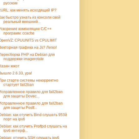
русском
cURL: как менять исходящий IP?
Как быстро узнать из консоли свой
реальный внешний...
Ускорение компиляции C/C++
программ: ccache
OpenVZ: CPUUNITS vs CPULIMIT
Векторная графика на Js? Легко!
Пересборка PHP на Debian для
поддержки imagerotate
Хазин жжот
Вышло 2.6.33, ура!
При старте системы некорректно
стартует fail2ban
Исправленное правило для fail2ban
для защиты Dovec...
Исправленное правило для fail2ban
для защиты Postf...
Debian: как отучить Bind слушать 953й
порт на ipv6
Debian: как отучить Proftpd слушать на
ipv6 интерф...
Debian: отучить SSH слушать ipv6