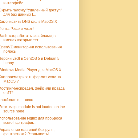
интерфейс
Скрыть галочку "Удаленный доступ"
для баз данных I...
Как очистить DNS кэш в MacOS X
Почта России жжот!
Bash, как работать с файлами, в
именах которых ест...
OpenVZ мониторинг использования
полосы
Версии vzctl в CentOS 5 и Debian 5
Lenny
Windows Media Player для MacOS X
Как просматривать формат wmv на
MacOS ?
Хостинг-беспредел, фейк или правда
о ИТ?
linuxforum.ru - говно
Error: vzcpt module is not loaded on the
source node
Использование Nginx для проброса
всего http трафик...
Управление машиной без руля,
фантастика? Реальность!