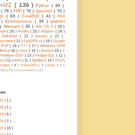
enVZ
( 139 )
Python
( 84 )
h
( 78 )
PHP
( 76 )
Apache2
( 70 )
QL
( 69 )
FreeBSD
( 41 )
Perl
6 )
Безопасность
( 34 )
iptables
 )
Авиация
( 30 )
Mac OS X
( 29 )
ware
( 26 )
Postfix
( 25 )
Adaptec
( 24 )
 Soft-Raid
( 22 )
Бизнес
( 21 )
шествия
( 21 )
FastVPS.ru
( 19 )
Google
)
IPv6
( 19 )
C++
( 17 )
Windows 2008
Bind
( 16 )
Linux
( 16 )
Ubuntu
( 16 )
C
VmWare ESXi
( 13 )
PostgreSQL
( 11 )
Hat
( 11 )
kvm
( 11 )
lighttpd
( 10 )
DDoS
Proftpd
( 8 )
PowerDNS
( 7 )
Ruby
( 7 )
rver
( 7 )
LinuxContainters
( 2 )
osts
97
( 1 )
26
( 1 )
25
( 6 )
24
( 7 )
23
( 16 )