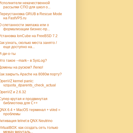
Исполнители некачественной
рассылки СПО для школ о...
Переустановка GRUB в Rescue Mode
на FastVPS.ru
О слетанности экипажа или о
формализации бизнес-пр...
Установка IonCube на FreeBSD 7.2
Как узнать, сколько места занято /
еще доступно на...
И-ди-о-ты
Что такое --mark-- в SysLog?
Домены на руском? Легко!
Как закрыть Apache на 8080м порту?
OpenVZ kernel panic:
vzquota_dparents_check_actual
OpenVZ и 2.6.32
Супер крутая и продвинутая
библиотека для C++
QNX 6.4 + MacOS терминал + vi/ed =
проблемы
Активация telnet в QNX Neutrino
VirtualBOX: как создать сеть только
между вируталь...