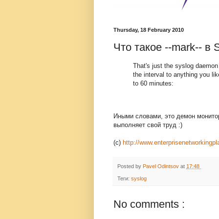
Thursday, 18 February 2010
Что такое --mark-- в
That's just the syslog daemon 
the interval to anything you li
to 60 minutes:
Иными словами, это демон монитор
выполняет свой труд :)
(c)
http://www.enterprisenetworkingp
Posted by
Pavel Odintsov
at
17:48
Теги:
syslog
No comments :