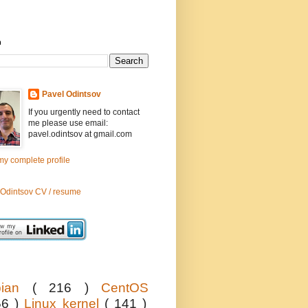
h
Pavel Odintsov
If you urgently need to contact
me please use email:
pavel.odintsov at gmail.com
y complete profile
 Odintsov CV / resume
bian
( 216 )
CentOS
56 )
Linux kernel
( 141 )