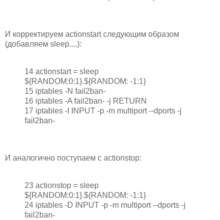
И корректируем actionstart следующим образом
(добавляем sleep....):
14 actionstart = sleep
${RANDOM:0:1}.${RANDOM: -1:1}
15 iptables -N fail2ban-
16 iptables -A fail2ban-
-j RETURN
17 iptables -I INPUT -p
-m multiport --dports
-j
fail2ban-
И аналогично поступаем с actionstop:
23 actionstop = sleep
${RANDOM:0:1}.${RANDOM: -1:1}
24 iptables -D INPUT -p
-m multiport --dports
-j
fail2ban-