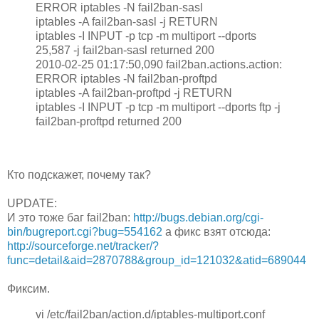
ERROR iptables -N fail2ban-sasl
iptables -A fail2ban-sasl -j RETURN
iptables -I INPUT -p tcp -m multiport --dports
25,587 -j fail2ban-sasl returned 200
2010-02-25 01:17:50,090 fail2ban.actions.action:
ERROR iptables -N fail2ban-proftpd
iptables -A fail2ban-proftpd -j RETURN
iptables -I INPUT -p tcp -m multiport --dports ftp -j
fail2ban-proftpd returned 200
Кто подскажет, почему так?
UPDATE:
И это тоже баг fail2ban:
http://bugs.debian.org/cgi-
bin/bugreport.cgi?bug=554162
а фикс взят отсюда:
http://sourceforge.net/tracker/?
func=detail&aid=2870788&group_id=121032&atid=689044
Фиксим.
vi /etc/fail2ban/action.d/iptables-multiport.conf