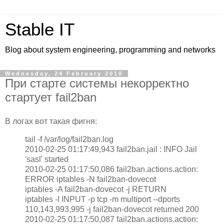
Stable IT
Blog about system engineering, programming and networks
Wednesday, 24 February 2010
При старте системы некорректно
стартует fail2ban
В логах вот такая фигня:
tail -f /var/log/fail2ban.log
2010-02-25 01:17:49,943 fail2ban.jail : INFO Jail
'sasl' started
2010-02-25 01:17:50,086 fail2ban.actions.action:
ERROR iptables -N fail2ban-dovecot
iptables -A fail2ban-dovecot -j RETURN
iptables -I INPUT -p tcp -m multiport --dports
110,143,993,995 -j fail2ban-dovecot returned 200
2010-02-25 01:17:50,087 fail2ban.actions.action: