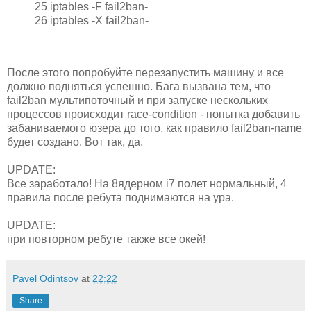
25 iptables -F fail2ban-
26 iptables -X fail2ban-
После этого попробуйте перезапустить машину и все
должно подняться успешно. Бага вызвана тем, что
fail2ban мультипоточный и при запуске нескольких
процессов происходит race-condition - попытка добавить
забаниваемого юзера до того, как правило fail2ban-name
будет создано. Вот так, да.
UPDATE:
Все заработало! На 8ядерном i7 полет нормальный, 4
правила после ребута поднимаются на ура.
UPDATE:
при повторном ребуте также все окей!
Pavel Odintsov
at
22:22
Share