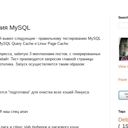
Searc
ния MySQL
ий вывел следующее - правильному тестированию MySQL
ySQL Query Cache и Linux Page Cache.
пресса, забитую 3 миллионами постов, с генерированных
абайт. Тест производится запросом главной страницы
отклика. Запуск осуществляется таким образом:
View m
Pavel
тся "подготовка" для очистки всех кэшей Линукса:
p # наш спец апач
Tags
De
( 1
 диск и сброс slab буферов и дискового кэша