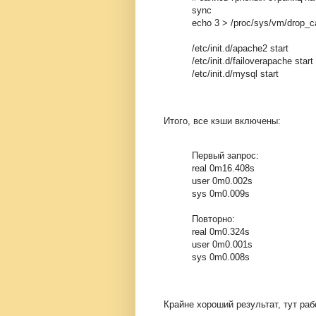
sync
echo 3 > /proc/sys/vm/drop_
/etc/init.d/apache2 start
/etc/init.d/failoverapache start
/etc/init.d/mysql start
Итого, все кэши включены:
Первый запрос:
real 0m16.408s
user 0m0.002s
sys 0m0.009s
Повторно:
real 0m0.324s
user 0m0.001s
sys 0m0.008s
Крайне хороший результат, тут ра