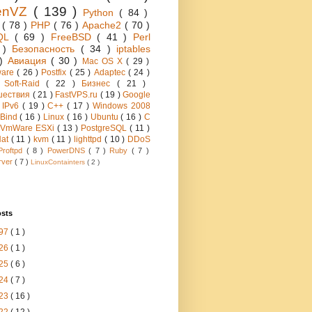
enVZ
( 139 )
Python
( 84 )
h
( 78 )
PHP
( 76 )
Apache2
( 70 )
QL
( 69 )
FreeBSD
( 41 )
Perl
6 )
Безопасность
( 34 )
iptables
 )
Авиация
( 30 )
Mac OS X
( 29 )
ware
( 26 )
Postfix
( 25 )
Adaptec
( 24 )
 Soft-Raid
( 22 )
Бизнес
( 21 )
шествия
( 21 )
FastVPS.ru
( 19 )
Google
)
IPv6
( 19 )
C++
( 17 )
Windows 2008
Bind
( 16 )
Linux
( 16 )
Ubuntu
( 16 )
C
VmWare ESXi
( 13 )
PostgreSQL
( 11 )
Hat
( 11 )
kvm
( 11 )
lighttpd
( 10 )
DDoS
Proftpd
( 8 )
PowerDNS
( 7 )
Ruby
( 7 )
rver
( 7 )
LinuxContainters
( 2 )
osts
97
( 1 )
26
( 1 )
25
( 6 )
24
( 7 )
23
( 16 )