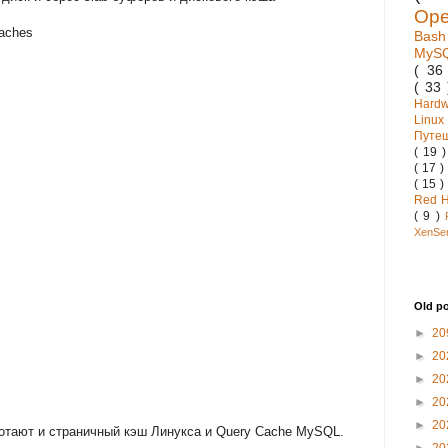
Op
caches
Bas
MyS
( 3
( 33
Hard
Linux
Путе
( 19 
( 17 )
( 15 )
Red 
( 9 )
XenSe
Old p
►
20
►
20
►
20
►
20
►
20
ботают и страничный кэш Линукса и Query Cache MySQL.