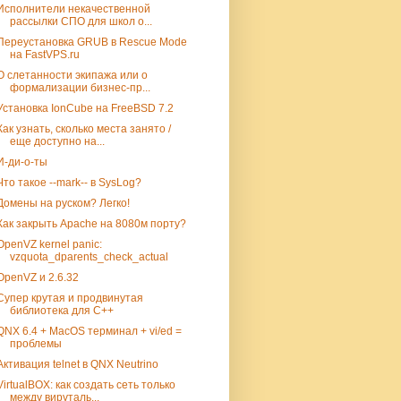
Исполнители некачественной
рассылки СПО для школ о...
Переустановка GRUB в Rescue Mode
на FastVPS.ru
О слетанности экипажа или о
формализации бизнес-пр...
Установка IonCube на FreeBSD 7.2
Как узнать, сколько места занято /
еще доступно на...
И-ди-о-ты
Что такое --mark-- в SysLog?
Домены на руском? Легко!
Как закрыть Apache на 8080м порту?
OpenVZ kernel panic:
vzquota_dparents_check_actual
OpenVZ и 2.6.32
Супер крутая и продвинутая
библиотека для C++
QNX 6.4 + MacOS терминал + vi/ed =
проблемы
Активация telnet в QNX Neutrino
VirtualBOX: как создать сеть только
между вируталь...