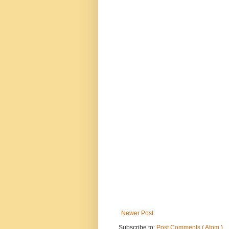
Newer Post
Subscribe to:
Post Comments ( Atom )