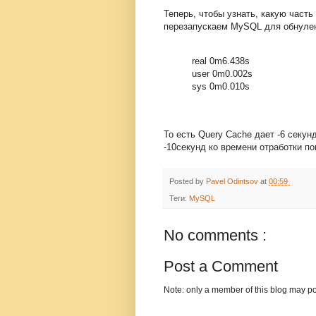
Теперь, чтобы узнать, какую част
перезапускаем MySQL для обнулен
real 0m6.438s
user 0m0.002s
sys 0m0.010s
То есть Query Cache дает -6 секун
-10секунд ко времени отработки по
Posted by
Pavel Odintsov
at
00:59
Теги:
MySQL
No comments :
Post a Comment
Note: only a member of this blog may p