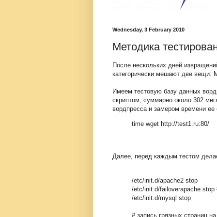
Wednesday, 3 February 2010
Методика тестирова
После нескольких дней извращен
категорически мешают две вещи: M
Имеем тестовую базу данных ворд
скриптом, суммарно около 302 мег
вордпресса и замером времени ее 
time wget http://test1.ru:80/
Далее, перед каждым тестом делае
/etc/init.d/apache2 stop
/etc/init.d/failoverapache sto
/etc/init.d/mysql stop
# запись грязных страниц на