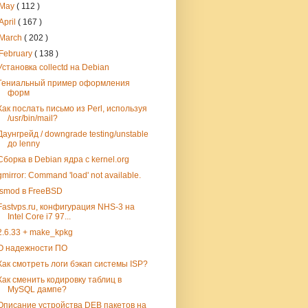
May
( 112 )
April
( 167 )
March
( 202 )
February
( 138 )
Установка collectd на Debian
Гениальный пример оформления
форм
Как послать письмо из Perl, используя
/usr/bin/mail?
Даунгрейд / downgrade testing/unstable
до lenny
Сборка в Debian ядра с kernel.org
gmirror: Command 'load' not available.
lsmod в FreeBSD
Fastvps.ru, конфигурация NHS-3 на
Intel Core i7 97...
2.6.33 + make_kpkg
О надежности ПО
Как смотреть логи бэкап системы ISP?
Как сменить кодировку таблиц в
MySQL дампе?
Описание устройства DEB пакетов на