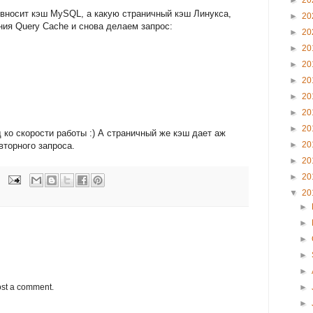
►
20
ь вносит кэш MySQL, а какую страничный кэш Линукса,
►
20
ия Query Cache и снова делаем запрос:
►
20
►
20
►
20
►
20
►
20
►
20
►
20
д ко скорости работы :) А страничный же кэш дает аж
►
20
вторного запроса.
►
20
►
20
▼
20
►
►
►
►
►
ost a comment.
►
►