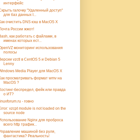
интерфейс
Скрыть галочку "Удаленный доступ"
для баз данных I...
Как очистить DNS кэш в MacOS X
Почта России жжот!
Bash, как работать с файлами, в
именах которых ест...
OpenVZ мониторинг использования
полосы
Версии vzctl в CentOS 5 и Debian 5
Lenny
Windows Media Player для MacOS X
Как просматривать формат wmv на
MacOS ?
Хостинг-беспредел, фейк или правда
о ИТ?
linuxforum.ru - говно
Error: vzcpt module is not loaded on the
source node
Использование Nginx для проброса
всего http трафик...
Управление машиной без руля,
фантастика? Реальность!