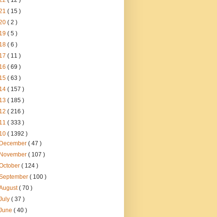
22
( 12 )
21
( 15 )
20
( 2 )
19
( 5 )
18
( 6 )
17
( 11 )
16
( 69 )
15
( 63 )
14
( 157 )
13
( 185 )
12
( 216 )
11
( 333 )
10
( 1392 )
December
( 47 )
November
( 107 )
October
( 124 )
September
( 100 )
August
( 70 )
July
( 37 )
June
( 40 )