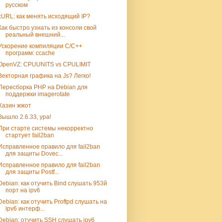
русском
cURL: как менять исходящий IP?
Как быстро узнать из консоли свой
реальный внешний...
Ускорение компиляции C/C++
программ: ccache
OpenVZ: CPUUNITS vs CPULIMIT
Векторная графика на Js? Легко!
Пересборка PHP на Debian для
поддержки imagerotate
Хазин жжот
Вышло 2.6.33, ура!
При старте системы некорректно
стартует fail2ban
Исправленное правило для fail2ban
для защиты Dovec...
Исправленное правило для fail2ban
для защиты Postf...
Debian: как отучить Bind слушать 953й
порт на ipv6
Debian: как отучить Proftpd слушать на
ipv6 интерф...
Debian: отучить SSH слушать ipv6