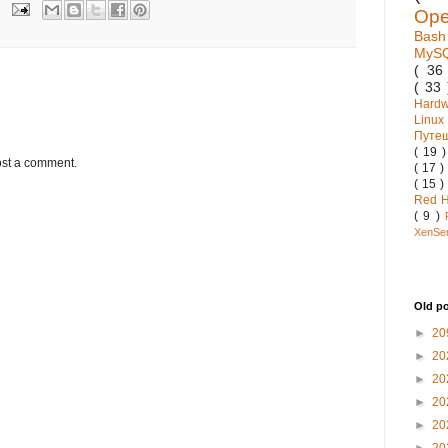
Op
Bas
MyS
( 3
( 33
Hard
Linux
Путе
( 19 
ost a comment.
( 17 )
( 15 )
Red 
( 9 )
XenSe
Old p
►
20
►
20
►
20
►
20
►
20