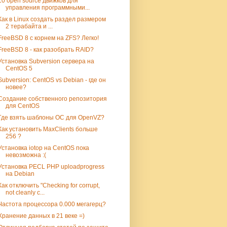
10 open source движков для
управления программными...
Как в Linux создать раздел размером
2 терабайта и ...
FreeBSD 8 c корнем на ZFS? Легко!
FreeBSD 8 - как разобрать RAID?
Установка Subversion сервера на
CentOS 5
Subversion: CentOS vs Debian - где он
новее?
Создание собственного репозитория
для CentOS
Где взять шаблоны ОС для OpenVZ?
Как установить MaxClients больше
256 ?
Установка iotop на CentOS пока
невозможна :(
Установка PECL PHP uploadprogress
на Debian
Как отключить "Checking for corrupt,
not cleanly c...
Частота процессора 0.000 мегагерц?
Хранение данных в 21 веке =)