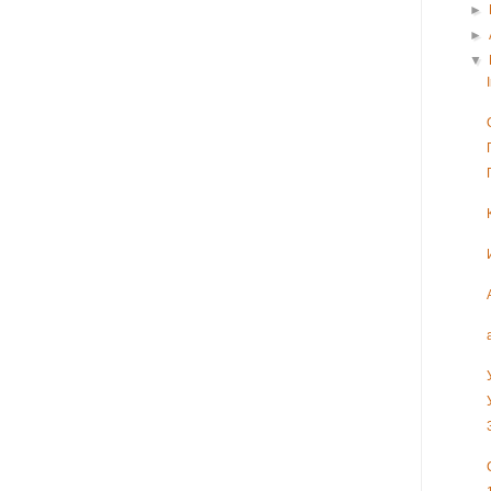
►
►
▼