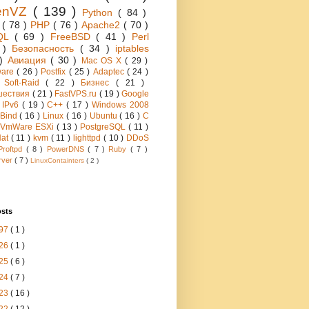
enVZ
( 139 )
Python
( 84 )
h
( 78 )
PHP
( 76 )
Apache2
( 70 )
QL
( 69 )
FreeBSD
( 41 )
Perl
6 )
Безопасность
( 34 )
iptables
 )
Авиация
( 30 )
Mac OS X
( 29 )
ware
( 26 )
Postfix
( 25 )
Adaptec
( 24 )
 Soft-Raid
( 22 )
Бизнес
( 21 )
шествия
( 21 )
FastVPS.ru
( 19 )
Google
)
IPv6
( 19 )
C++
( 17 )
Windows 2008
Bind
( 16 )
Linux
( 16 )
Ubuntu
( 16 )
C
VmWare ESXi
( 13 )
PostgreSQL
( 11 )
Hat
( 11 )
kvm
( 11 )
lighttpd
( 10 )
DDoS
Proftpd
( 8 )
PowerDNS
( 7 )
Ruby
( 7 )
rver
( 7 )
LinuxContainters
( 2 )
osts
97
( 1 )
26
( 1 )
25
( 6 )
24
( 7 )
23
( 16 )