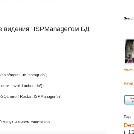
Searc
е видения" ISPManager'ом БД
View m
r/sbin/mgrctl -m ispmgr db`;
Pavel
error: Invalid action db/) {
SQL error! Restart ISPManager!\n";
Tags
0 минут и живем счастливо.
De
( 1