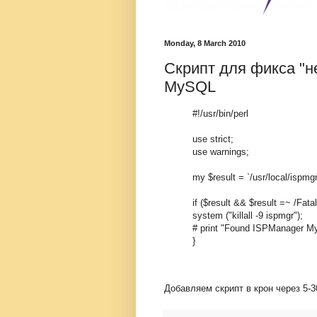
Monday, 8 March 2010
Скрипт для фикса "н
MySQL
#!/usr/bin/perl
use strict;
use warnings;
my $result = `/usr/local/ispmg
if ($result && $result =~ /Fatal 
system ("killall -9 ispmgr");
# print "Found ISPManager My
}
Добавляем скрипт в крон через 5-3