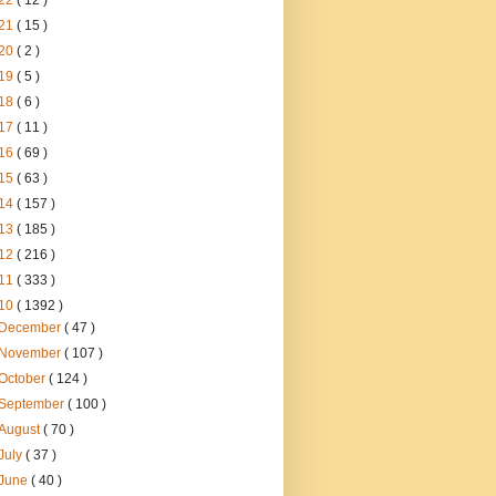
22
( 12 )
21
( 15 )
20
( 2 )
19
( 5 )
18
( 6 )
17
( 11 )
16
( 69 )
15
( 63 )
14
( 157 )
13
( 185 )
12
( 216 )
11
( 333 )
10
( 1392 )
December
( 47 )
November
( 107 )
October
( 124 )
September
( 100 )
August
( 70 )
July
( 37 )
June
( 40 )