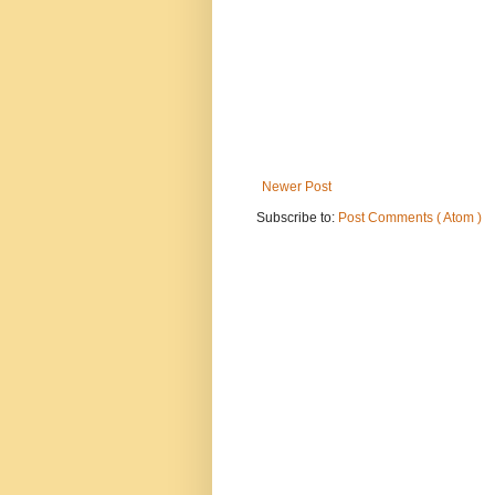
Newer Post
Subscribe to:
Post Comments ( Atom )