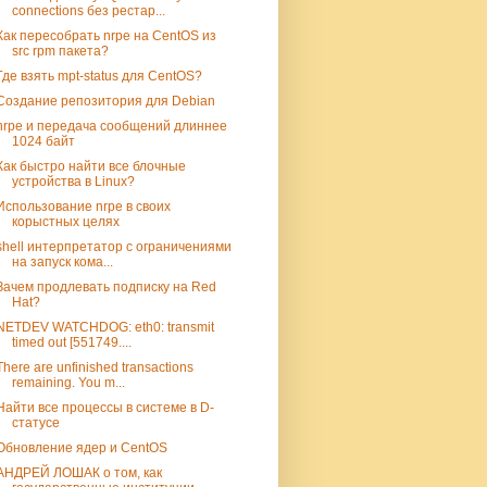
connections без рестар...
Как пересобрать nrpe на CentOS из
src rpm пакета?
Где взять mpt-status для CentOS?
Создание репозитория для Debian
nrpe и передача сообщений длиннее
1024 байт
Как быстро найти все блочные
устройства в Linux?
Использование nrpe в своих
корыстных целях
shell интерпретатор c ограничениями
на запуск кома...
Зачем продлевать подписку на Red
Hat?
NETDEV WATCHDOG: eth0: transmit
timed out [551749....
There are unfinished transactions
remaining. You m...
Найти все процессы в системе в D-
статусе
Обновление ядер и CentOS
АНДРЕЙ ЛОШАК о том, как