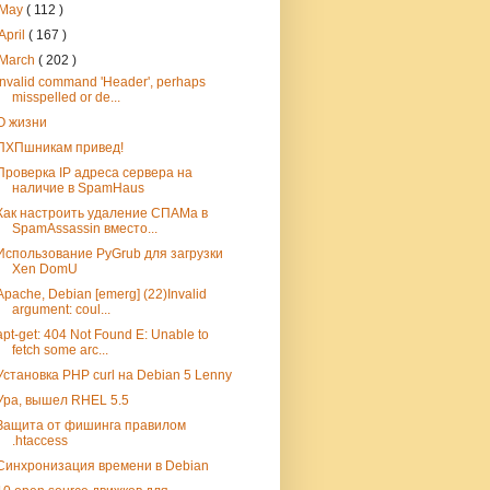
May
( 112 )
April
( 167 )
March
( 202 )
Invalid command 'Header', perhaps
misspelled or de...
О жизни
ПХПшникам привед!
Проверка IP адреса сервера на
наличие в SpamHaus
Как настроить удаление СПАМа в
SpamAssassin вместо...
Использование PyGrub для загрузки
Xen DomU
Apache, Debian [emerg] (22)Invalid
argument: coul...
apt-get: 404 Not Found E: Unable to
fetch some arc...
Установка PHP curl на Debian 5 Lenny
Ура, вышел RHEL 5.5
Защита от фишинга правилом
.htaccess
Синхронизация времени в Debian