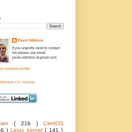
h
Pavel Odintsov
If you urgently need to contact
me please use email:
pavel.odintsov at gmail.com
y complete profile
 Odintsov CV / resume
bian
( 216 )
CentOS
56 )
Linux kernel
( 141 )