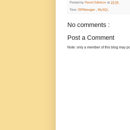
Posted by
Pavel Odintsov
at
19:34
Теги:
ISPManager
,
MySQL
No comments :
Post a Comment
Note: only a member of this blog may p