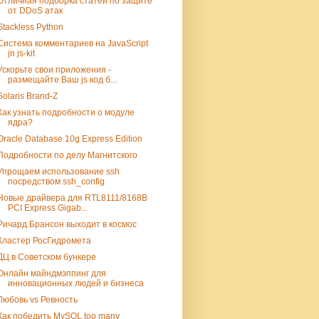
Отличная подборка статей по защите
от DDoS атак
Stackless Python
Система комментариев на JavaScript
jn js-kit
Ускорьте свои приложения -
размещайте Ваш js код б...
Solaris Brand-Z
Как узнать подробности о модуле
ядра?
Oracle Database 10g Express Edition
Подробности по делу Магнитского
Упрощаем использование ssh
посредством ssh_config
Новые драйвера для RTL8111/8168B
PCI Express Gigab...
Ричард Брансон выходит в космос
Кластер РосГидромета
ДЦ в Советском бункере
Онлайн майндмэппинг для
инновационных людей и бизнеса
Любовь vs Ревность
Как победить MySQL too many