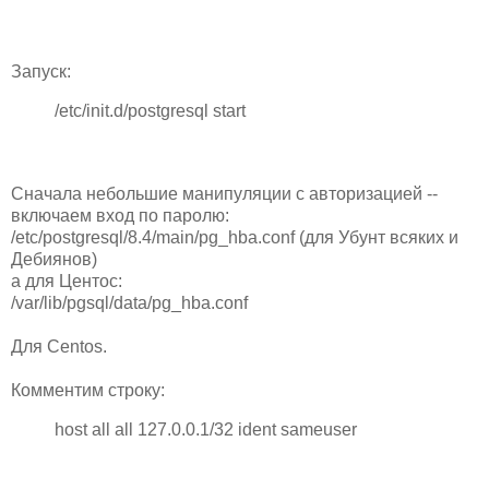
Запуск:
/etc/init.d/postgresql start
Сначала небольшие манипуляции с авторизацией --
включаем вход по паролю:
/etc/postgresql/8.4/main/pg_hba.conf (для Убунт всяких и
Дебиянов)
а для Центос:
/var/lib/pgsql/data/pg_hba.conf
Для Centos.
Комментим строку:
host all all 127.0.0.1/32 ident sameuser