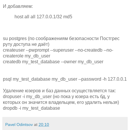
И добавляем:
host all all 127.0.0.1/32 md5
su postgres (по соображениям безопасности Постгрес
руту доступа не даёт)
createuser --pwprompt --superuser --no-createdb --no-
createrole my_db_user
createdb my_test_database --owner my_db_user
psql my_test_database my_db_user --password -h 127.0.0.1
Удаление юзеров и баз данных осуществляется так:
dropuser -i my_db_user (но пока у юзера есть бд, у
которых он значится владельцем, его удалить нельзя)
dropdb -i my_test_database
Pavel Odintsov
at
20:10