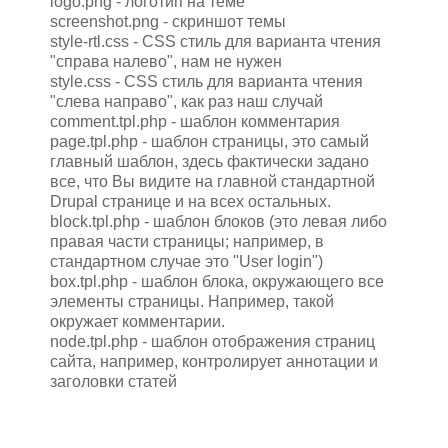
logo.png - логотип на теме
screenshot.png - скриншот темы
style-rtl.css - CSS стиль для варианта чтения
"справа налево", нам не нужен
style.css - CSS стиль для варианта чтения
"слева направо", как раз наш случай
comment.tpl.php - шаблон комментария
page.tpl.php - шаблон страницы, это самый
главный шаблон, здесь фактически задано
все, что Вы видите на главной стандартной
Drupal странице и на всех остальных.
block.tpl.php - шаблон блоков (это левая либо
правая части страницы; например, в
стандартном случае это "User login")
box.tpl.php - шаблон блока, окружающего все
элементы страницы. Например, такой
окружает комментарии.
node.tpl.php - шаблон отображения страниц
сайта, например, контролирует аннотации и
заголовки статей