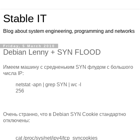
Stable IT
Blog about system engineering, programming and networks
Friday, 5 March 2010
Debian Lenny + SYN FLOOD
Имеем машину с средненьким SYN флудом с большого
числа IP:
netstat -apn | grep SYN | wc -l
256
Очень странно, что в Debian SYN Cookie стандартно
отключены:
cat /proc/sys/net/ipv4/tcp_syncookies