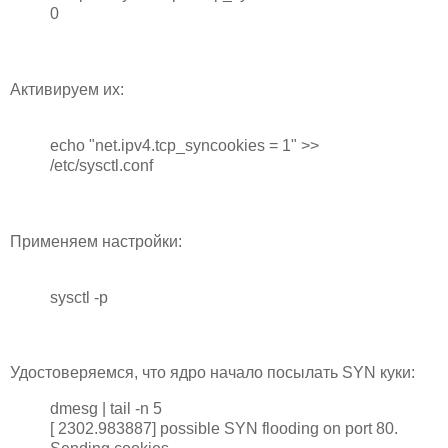
0
Активируем их:
echo "net.ipv4.tcp_syncookies = 1" >>
/etc/sysctl.conf
Применяем настройки:
sysctl -p
Удостоверяемся, что ядро начало посылать SYN куки:
dmesg | tail -n 5
[ 2302.983887] possible SYN flooding on port 80.