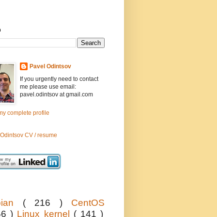
h
Pavel Odintsov
If you urgently need to contact
me please use email:
pavel.odintsov at gmail.com
y complete profile
 Odintsov CV / resume
bian
( 216 )
CentOS
56 )
Linux kernel
( 141 )