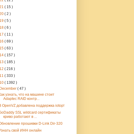
22
( 12 )
21
( 15 )
20
( 2 )
19
( 5 )
18
( 6 )
17
( 11 )
16
( 69 )
15
( 63 )
14
( 157 )
13
( 185 )
12
( 216 )
11
( 333 )
10
( 1392 )
December
( 47 )
Как узнать, что на машине стоит
Adaptec RAID контр...
В OpenVZ добавлена поддержка iotop!
GoDaddy SSL wildcard сертификаты
криво работают в ...
Обновление прошивки D-Link Dir-320
Узнать свой ИНН онлайн