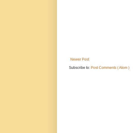
Newer Post
Subscribe to:
Post Comments ( Atom )