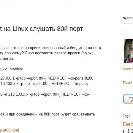
Searc
 на Linux слушать 80й порт
льзя, так как он привилегированный и биндится на него
эту проблему? Либо поставить реверс-прокси (nginx,
x магии.
ию iptables:
View m
27.0.0.1 -p tcp --dport 80 -j REDIRECT --to-ports 8180
Pavel
13.133.x.x -p tcp --dport 80 -j REDIRECT --to-ports
 -d 213.133.x.x -p tcp --dport 80 -j REDIRECT --to-
ов и при соединении на 80й порт будет срабатывать
Tags
De
( 1
mcat80.html