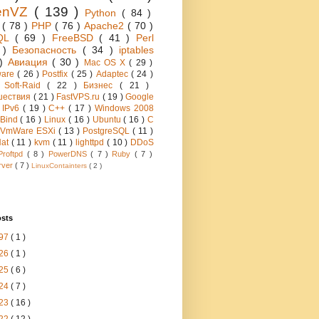
enVZ
( 139 )
Python
( 84 )
h
( 78 )
PHP
( 76 )
Apache2
( 70 )
QL
( 69 )
FreeBSD
( 41 )
Perl
6 )
Безопасность
( 34 )
iptables
 )
Авиация
( 30 )
Mac OS X
( 29 )
ware
( 26 )
Postfix
( 25 )
Adaptec
( 24 )
 Soft-Raid
( 22 )
Бизнес
( 21 )
шествия
( 21 )
FastVPS.ru
( 19 )
Google
)
IPv6
( 19 )
C++
( 17 )
Windows 2008
Bind
( 16 )
Linux
( 16 )
Ubuntu
( 16 )
C
VmWare ESXi
( 13 )
PostgreSQL
( 11 )
Hat
( 11 )
kvm
( 11 )
lighttpd
( 10 )
DDoS
Proftpd
( 8 )
PowerDNS
( 7 )
Ruby
( 7 )
rver
( 7 )
LinuxContainters
( 2 )
osts
97
( 1 )
26
( 1 )
25
( 6 )
24
( 7 )
23
( 16 )