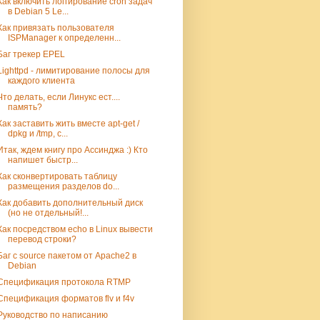
Как включить логгирование cron задач
в Debian 5 Le...
Как привязать пользователя
ISPManager к определенн...
Баг трекер EPEL
Lighttpd - лимитирование полосы для
каждого клиента
Что делать, если Линукс ест....
память?
Как заставить жить вместе apt-get /
dpkg и /tmp, с...
Итак, ждем книгу про Ассинджа :) Кто
напишет быстр...
Как сконвертировать таблицу
размещения разделов do...
Как добавить дополнительный диск
(но не отдельный!...
Как посредством echo в Linux вывести
перевод строки?
Баг с source пакетом от Apache2 в
Debian
Спецификация протокола RTMP
Спецификация форматов flv и f4v
Руководство по написанию