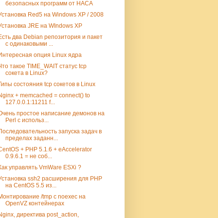
безопасных программ от НАСА
Установка Red5 на Windows XP / 2008
Установка JRE на WIndows XP
Есть два Debian репозитория и пакет
с одинаковыми ...
Интересная опция Linux ядра
Что такое TIME_WAIT статус tcp
сокета в Linux?
Типы состояния tcp сокетов в Linux
Nginx + memcached = connect() to
127.0.0.1:11211 f...
Очень простое написание демонов на
Perl с использ...
Последовательность запуска задач в
пределах заданн...
CentOS + PHP 5.1.6 + eAccelerator
0.9.6.1 = не соб...
Как управлять VmWare ESXi ?
Установка ssh2 расширения для PHP
на CentOS 5.5 из...
Монтирование /tmp с noexec на
OpenVZ контейнерах
Nginx, директива post_action,