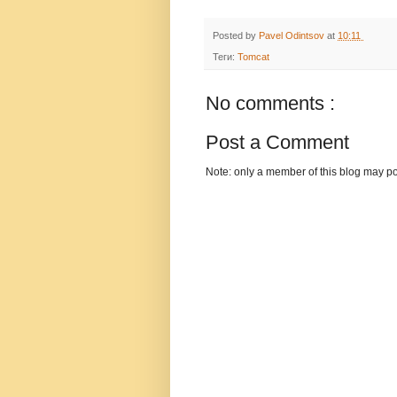
Posted by
Pavel Odintsov
at
10:11
Теги:
Tomcat
No comments :
Post a Comment
Note: only a member of this blog may p