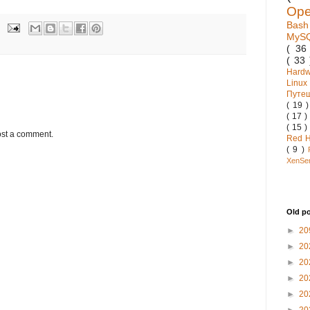
Op
Bas
MyS
( 3
( 33
Hard
Linux
Путе
( 19 
( 17 )
( 15 )
ost a comment.
Red 
( 9 )
XenSe
Old p
►
20
►
20
►
20
►
20
►
20