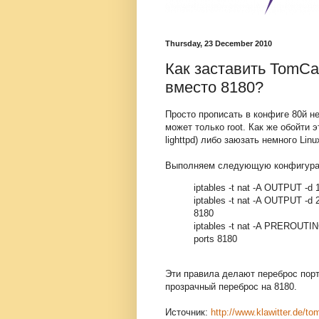
Thursday, 23 December 2010
Как заставить TomCat
вместо 8180?
Просто прописать в конфиге 80й не
может только root. Как же обойти 
lighttpd) либо заюзать немного Linu
Выполняем следующую конфигурац
iptables -t nat -A OUTPUT -d 1
iptables -t nat -A OUTPUT -d 2
8180
iptables -t nat -A PREROUTING
ports 8180
Эти правила делают переброс порт
прозрачный переброс на 8180.
Источник:
http://www.klawitter.de/to