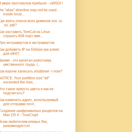
В мире протоколов прибыло - uWSGI !
the "alias" directive may not be used
inside locat...
Где взять список всех доменов зон .ru
.su .рф?
Как заставить TomCat на Linux
слушать 80й порт вме...
Про интравертов и экстравертов
Как добавить IP на Debian как алияс
для eth0?
Время - это капитал работника
умственного труда. (...
Как короче записать shutdown -r now?
NOTICE: Your partition size "all"
exceeded the max...
Что такое яркость цвета и как ее
подсчитать?
Как изменить адрес, используемый
для отправки почт...
Создание шифрованных разделов на
Mac OS X - TrueCrypt
Всем любителям клевых Лис,
рекомендуется!