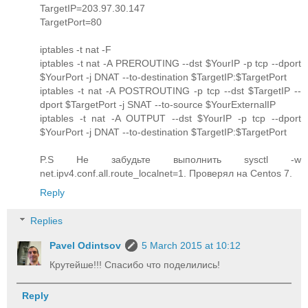
TargetIP=203.97.30.147
TargetPort=80
iptables -t nat -F
iptables -t nat -A PREROUTING --dst $YourIP -p tcp --dport
$YourPort -j DNAT --to-destination $TargetIP:$TargetPort
iptables -t nat -A POSTROUTING -p tcp --dst $TargetIP --
dport $TargetPort -j SNAT --to-source $YourExternalIP
iptables -t nat -A OUTPUT --dst $YourIP -p tcp --dport
$YourPort -j DNAT --to-destination $TargetIP:$TargetPort
P.S Не забудьте выполнить sysctl -w
net.ipv4.conf.all.route_localnet=1. Проверял на Centos 7.
Reply
Replies
Pavel Odintsov
5 March 2015 at 10:12
Крутейше!!! Спасибо что поделились!
Reply