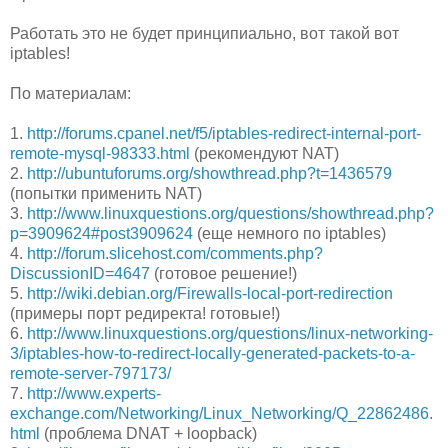
Работать это не будет принципиально, вот такой вот
iptables!
По материалам:
1.
http://forums.cpanel.net/f5/iptables-redirect-internal-port-
remote-mysql-98333.html
(рекомендуют NAT)
2.
http://ubuntuforums.org/showthread.php?t=1436579
(попытки применить NAT)
3.
http://www.linuxquestions.org/questions/showthread.php?
p=3909624#post3909624
(еще немного по iptables)
4.
http://forum.slicehost.com/comments.php?
DiscussionID=4647
(готовое решение!)
5.
http://wiki.debian.org/Firewalls-local-port-redirection
(примеры порт редиректа! готовые!)
6.
http://www.linuxquestions.org/questions/linux-networking-
3/iptables-how-to-redirect-locally-generated-packets-to-a-
remote-server-797173/
7.
http://www.experts-
exchange.com/Networking/Linux_Networking/Q_22862486.
html
(проблема DNAT + loopback)