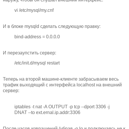
vi /etc/mysql/my.cnf
И в блоке mysqld сделать следующую правку:
bind-address = 0.0.0.0
И перезаупстить сервер:
/etc/init.d/mysql restart
Теперь на второй машине-клиенте забрасываем весь
трафик выходящий с интерфейса localhost на внешний
сервер:
iptables -t nat -A OUTPUT -p tcp --dport 3306 -j
DNAT --to ext.ernal.ip.addr:3306
После часов извращений (убрав -o lo и подключаясь не к