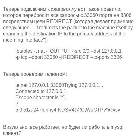
Теперь подключим к фаерволлу вот такое правило,
которое перебросит все запросы с 33060 порта на 3306
посредством цели REDIRECT (которая делает примерно
следующее - "It redirects the packet to the machine itself by
changing the destination IP to the primary address of the
incoming interface"):
iptables -t nat -I OUTPUT --src 0/0 --dst 127.0.0.1
-p tcp --dport 33060 -j REDIRECT --to-ports 3306
Теперь проверим телнетом:
telnet 127.0.0.1 33060Trying 127.0.0.1...
Connected to 127.0.0.1.
Escape character is '^]'.
?
5.0.51a-24+lenny4-KDSV4@(C,WoGTPv"@\/sv
Визуально, все работает, но будет ли работать mysql
клиент?