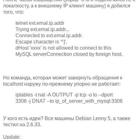
локалхосту, а к внешнему IP клиент машину) я добился
того, что:
telnet ext.ernal.ip.addr
Trying ext.ernal.ip.addr...
Connected to ext.ernal.ip.addr.
Escape character is '^]'.
dHost 'xxxx' is not allowed to connect to this
MySQL serverConnection closed by foreign host.
Но команда, которая может завернуть обращения к
localhost наружу по-прежнему упорно не работает:
iptables -t nat -A OUTPUT -p tcp -o lo --dport
3306 -j DNAT --to ip_of_server_with_mysql:3306
У кого есть идеи? Все машины Debian Lenny 5, а также
тестил на 2.6.33.
Update: