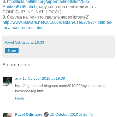
8.
http://lists.netfilter.org/pipermail/netfilter/2005-
April/059765.html
(пару слов про необходимость
CONFIG_IP_NF_NAT_LOCAL)
9. Ссылка на "как это сделать через iproute2":
http://www.listware.net/201007/debian-user/27927-iptables-
localhost-redirect.html
Pavel Odintsov
at
16:33
Share
8 comments:
arp
18 October 2010 at 19:39
http://highloaded.blogspot.com/2010/02/mysql-socketa-
localhost-tcp.html
Reply
Pavel Odintsov
18 October 2010 at 20:43