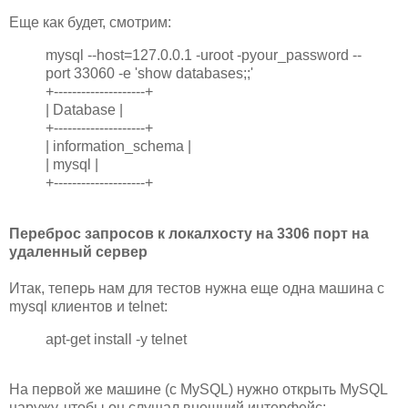
Еще как будет, смотрим:
mysql --host=127.0.0.1 -uroot -pyour_password --
port 33060 -e 'show databases;;'
+--------------------+
| Database |
+--------------------+
| information_schema |
| mysql |
+--------------------+
Переброс запросов к локалхосту на 3306 порт на
удаленный сервер
Итак, теперь нам для тестов нужна еще одна машина с
mysql клиентов и telnet:
apt-get install -y telnet
На первой же машине (с MySQL) нужно открыть MySQL
наружу, чтобы он слушал внешний интерфейс: