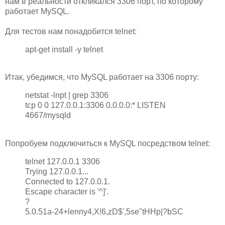
нам в реальности откликался 3306 порт, по которому
работает MySQL.
Для тестов нам понадобится telnet:
apt-get install -y telnet
Итак, убедимся, что MySQL работает на 3306 порту:
netstat -lnpt | grep 3306
tcp 0 0 127.0.0.1:3306 0.0.0.0:* LISTEN
4667/mysqld
Попробуем подключиться к MySQL посредством telnet:
telnet 127.0.0.1 3306
Trying 127.0.0.1...
Connected to 127.0.0.1.
Escape character is '^]'.
?
5.0.51a-24+lenny4,X!6,zD$',5se"tHHp|?bSC