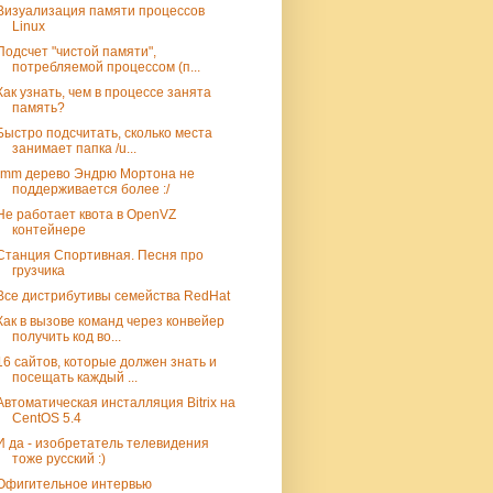
Визуализация памяти процессов
Linux
Подсчет "чистой памяти",
потребляемой процессом (п...
Как узнать, чем в процессе занята
память?
Быстро подсчитать, сколько места
занимает папка /u...
-mm дерево Эндрю Мортона не
поддерживается более :/
Не работает квота в OpenVZ
контейнере
Станция Спортивная. Песня про
грузчика
Все дистрибутивы семейства RedHat
Как в вызове команд через конвейер
получить код во...
16 сайтов, которые должен знать и
посещать каждый ...
Автоматическая инсталляция Bitrix на
CentOS 5.4
И да - изобретатель телевидения
тоже русский :)
Офигительное интервью