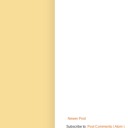
Newer Post
Subscribe to:
Post Comments ( Atom )