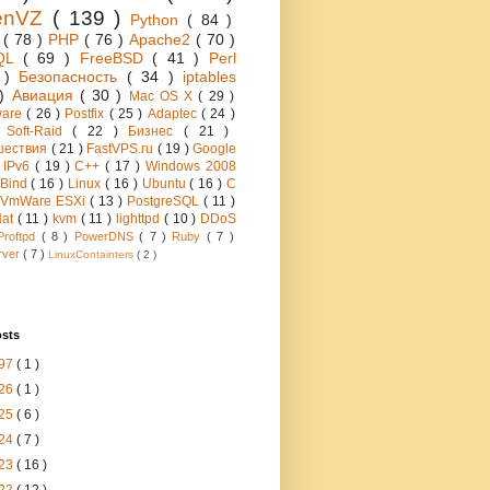
enVZ
( 139 )
Python
( 84 )
h
( 78 )
PHP
( 76 )
Apache2
( 70 )
QL
( 69 )
FreeBSD
( 41 )
Perl
6 )
Безопасность
( 34 )
iptables
 )
Авиация
( 30 )
Mac OS X
( 29 )
ware
( 26 )
Postfix
( 25 )
Adaptec
( 24 )
 Soft-Raid
( 22 )
Бизнес
( 21 )
шествия
( 21 )
FastVPS.ru
( 19 )
Google
)
IPv6
( 19 )
C++
( 17 )
Windows 2008
Bind
( 16 )
Linux
( 16 )
Ubuntu
( 16 )
C
VmWare ESXi
( 13 )
PostgreSQL
( 11 )
Hat
( 11 )
kvm
( 11 )
lighttpd
( 10 )
DDoS
Proftpd
( 8 )
PowerDNS
( 7 )
Ruby
( 7 )
rver
( 7 )
LinuxContainters
( 2 )
osts
97
( 1 )
26
( 1 )
25
( 6 )
24
( 7 )
23
( 16 )