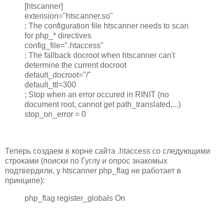
[htscanner]
extension="htscanner.so"
; The configuration file htscanner needs to scan
for php_* directives
config_file=".htaccess"
; The fallback docroot when htscanner can't
determine the current docroot
default_docroot="/"
default_ttl=300
; Stop when an error occured in RINIT (no
document root, cannot get path_translated,...)
stop_on_error = 0
Теперь создаем в корне сайта .htaccess со следующими
строками (поиски по Гуглу и опрос знакомых
подтвердили, у htscanner php_flag не работает в
принципе):
php_flag register_globals On