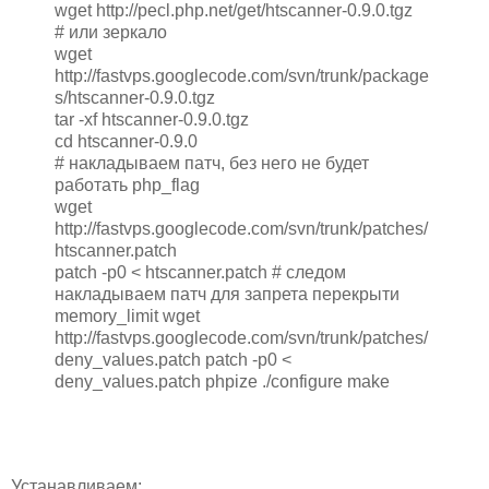
wget http://pecl.php.net/get/htscanner-0.9.0.tgz
# или зеркало
wget
http://fastvps.googlecode.com/svn/trunk/package
s/htscanner-0.9.0.tgz
tar -xf htscanner-0.9.0.tgz
cd htscanner-0.9.0
# накладываем патч, без него не будет
работать php_flag
wget
http://fastvps.googlecode.com/svn/trunk/patches/
htscanner.patch
patch -p0 < htscanner.patch # следом
накладываем патч для запрета перекрыти
memory_limit wget
http://fastvps.googlecode.com/svn/trunk/patches/
deny_values.patch patch -p0 <
deny_values.patch phpize ./configure make
Устанавливаем: