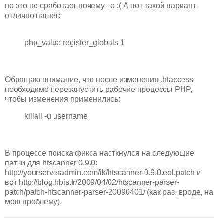
но это не сработает почему-то :( А вот такой вариант
отлично пашет:
php_value register_globals 1
Обращаю внимание, что после изменения .htaccess
необходимо перезапустить рабочие процессы PHP,
чтобы изменения применились:
killall -u username
В процессе поиска фикса насткнулся на следующие
патчи для htscanner 0.9.0:
http://yourserveradmin.com/ik/htscanner-0.9.0.eol.patch и
вот http://blog.hbis.fr/2009/04/02/htscanner-parser-
patch/patch-htscanner-parser-20090401/ (как раз, вроде, на
мою проблему).