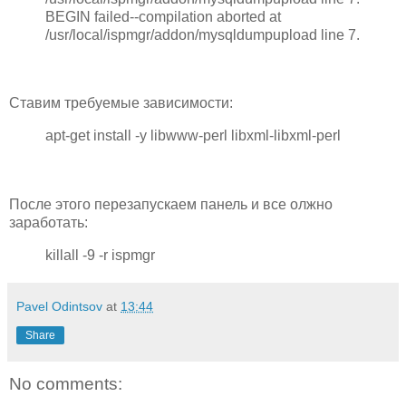
BEGIN failed--compilation aborted at
/usr/local/ispmgr/addon/mysqldumpupload line 7.
Ставим требуемые зависимости:
apt-get install -y libwww-perl libxml-libxml-perl
После этого перезапускаем панель и все олжно
заработать:
killall -9 -r ispmgr
Pavel Odintsov
at
13:44
Share
No comments: