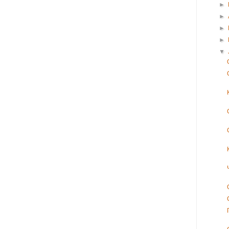
►
►
►
►
▼