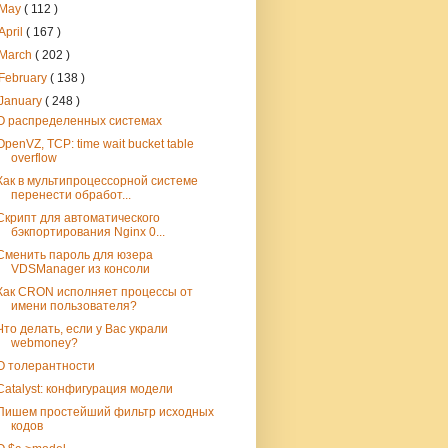
May
( 112 )
April
( 167 )
March
( 202 )
February
( 138 )
January
( 248 )
О распределенных системах
OpenVZ, TCP: time wait bucket table
overflow
Как в мультипроцессорной системе
перенести обработ...
Скрипт для автоматического
бэкпортирования Nginx 0...
Сменить пароль для юзера
VDSManager из консоли
Как CRON исполняет процессы от
имени пользователя?
Что делать, если у Вас украли
webmoney?
О толерантности
Catalyst: конфигурация модели
Пишем простейший фильтр исходных
кодов