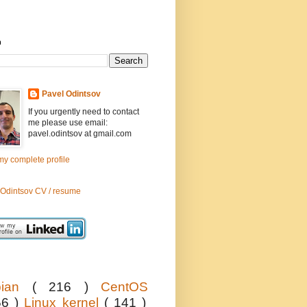
h
Pavel Odintsov
If you urgently need to contact
me please use email:
pavel.odintsov at gmail.com
y complete profile
 Odintsov CV / resume
bian
( 216 )
CentOS
56 )
Linux kernel
( 141 )