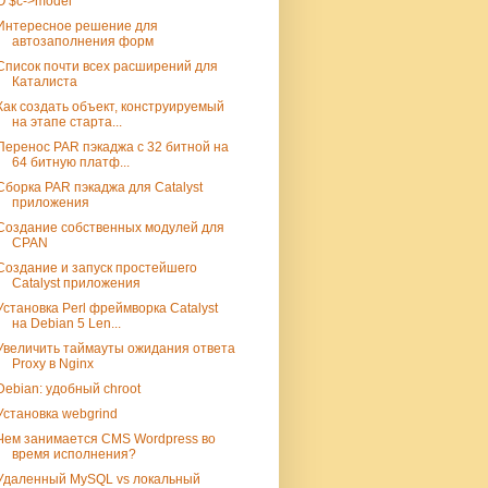
О $c->model
Интересное решение для
автозаполнения форм
Список почти всех расширений для
Каталиста
Как создать объект, конструируемый
на этапе старта...
Перенос PAR пэкаджа с 32 битной на
64 битную платф...
Сборка PAR пэкаджа для Catalyst
приложения
Создание собственных модулей для
CPAN
Создание и запуск простейшего
Catalyst приложения
Установка Perl фреймворка Catalyst
на Debian 5 Len...
Увеличить таймауты ожидания ответа
Proxy в Nginx
Debian: удобный chroot
Установка webgrind
Чем занимается CMS Wordpress во
время исполнения?
Удаленный MySQL vs локальный