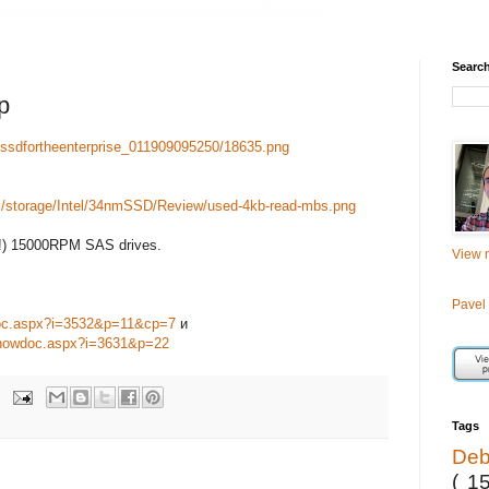
Searc
р
/ssdfortheenterprise_011909095250/18635.png
s/storage/Intel/34nmSSD/Review/used-4kb-read-mbs.png
(!) 15000RPM SAS drives.
View m
Pavel
wdoc.aspx?i=3532&p=11&cp=7
и
showdoc.aspx?i=3631&p=22
Tags
De
( 1