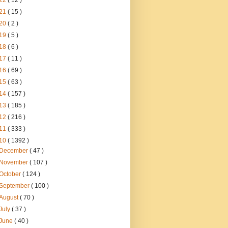
22
( 12 )
21
( 15 )
20
( 2 )
19
( 5 )
18
( 6 )
17
( 11 )
16
( 69 )
15
( 63 )
14
( 157 )
13
( 185 )
12
( 216 )
11
( 333 )
10
( 1392 )
December
( 47 )
November
( 107 )
October
( 124 )
September
( 100 )
August
( 70 )
July
( 37 )
June
( 40 )