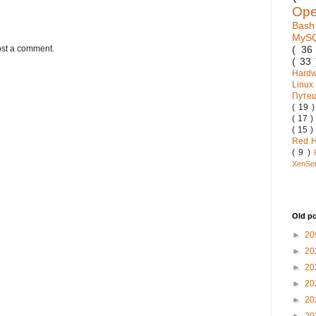
Op
Bas
MyS
( 3
ost a comment.
( 33
Hard
Linux
Путе
( 19 
( 17 )
( 15 )
Red 
( 9 )
XenSe
Old p
►
20
►
20
►
20
►
20
►
20