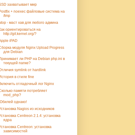
SSD захватывает мир
Postfix + noexec файловые система на
/tmp
atop - маст хав для любого админа
Как ориентироваться на
http://git.kernel.org/?
Apple iPAD
Сборка модуля Nginx Upload Progress
для Debian
Принимает ли PHP на Debian php.ini в
текущей папке?
Отличия symlink от hardlink
История в стиле fine
Включить отладочный лог Nginx
Сколько памяти потребляет
mod_php?
Юбилей однако!
Установка Nagios из исходников
Установка Centreon 2.1.4: установка
ядра
Установка Centreon: установка
зависимостей