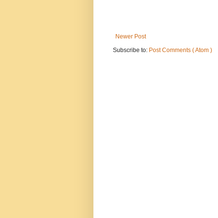
Newer Post
Subscribe to:
Post Comments ( Atom )