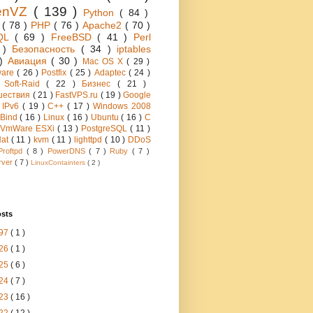
enVZ
( 139 )
Python
( 84 )
h
( 78 )
PHP
( 76 )
Apache2
( 70 )
QL
( 69 )
FreeBSD
( 41 )
Perl
6 )
Безопасность
( 34 )
iptables
 )
Авиация
( 30 )
Mac OS X
( 29 )
ware
( 26 )
Postfix
( 25 )
Adaptec
( 24 )
 Soft-Raid
( 22 )
Бизнес
( 21 )
шествия
( 21 )
FastVPS.ru
( 19 )
Google
)
IPv6
( 19 )
C++
( 17 )
Windows 2008
Bind
( 16 )
Linux
( 16 )
Ubuntu
( 16 )
C
VmWare ESXi
( 13 )
PostgreSQL
( 11 )
Hat
( 11 )
kvm
( 11 )
lighttpd
( 10 )
DDoS
Proftpd
( 8 )
PowerDNS
( 7 )
Ruby
( 7 )
rver
( 7 )
LinuxContainters
( 2 )
osts
97
( 1 )
26
( 1 )
25
( 6 )
24
( 7 )
23
( 16 )