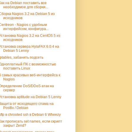
Как на Debian поставить все
необходимое для сборки...
Сборка Nagios 3.2 на Debian 5 из
исходников
Centreon - Nagios с удобным
интерфейсом, конфигура...
Установка Nagios 3.2 на CentOS 5 из
исходников
Установка сервера HylaFAX 6.0.4 на
Debian 5 Lenny
iptables, забанить подсеть
Одноплатный ПК с возможностью
поставить Linux
4 самых красивых веб-интерфейса к
Nagios
Определение DoS/DDoS атак на
сервер
Установка aptitude на Debian 5 Lenny
Защита от исходящего спама на
Postfix / Debian
sftp в chrooted ssh в Debian 6 Wheezy
Как прописать set names, если скрипт
закрыт Zend?