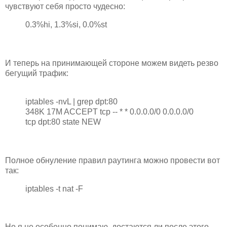
чувствуют себя просто чудесно:
0.3%hi, 1.3%si, 0.0%st
И теперь на принимающей стороне можем видеть резво
бегущий трафик:
iptables -nvL | grep dpt:80
348K 17M ACCEPT tcp -- * * 0.0.0.0/0 0.0.0.0/0
tcp dpt:80 state NEW
Полное обнуление правил раутинга можно провести вот
так:
iptables -t nat -F
Но я не особенно понимаю, достаются ли после этого