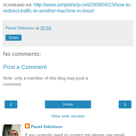
основано на:
http://www.simplehelp.net/2009/04/15/how-to-
redirect-traffic-to-another-machine-in-linux/
Pavel Odintsov
at
20:59
Share
No comments:
Post a Comment
Note: only a member of this blog may post a
comment.
‹
›
Home
View web version
Pavel Odintsov
If you urgently need to contact me please use email: