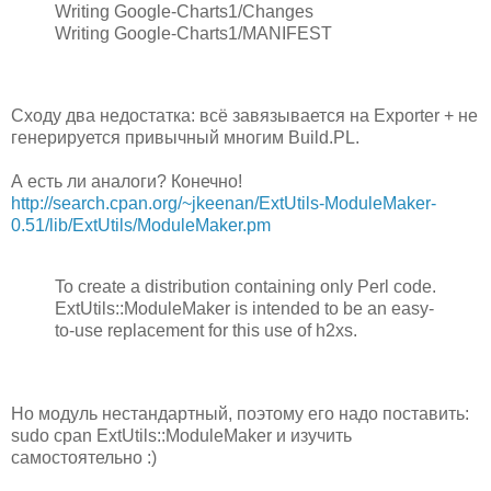
Writing Google-Charts1/Changes
Writing Google-Charts1/MANIFEST
Сходу два недостатка: всё завязывается на Exporter + не
генерируется привычный многим Build.PL.
А есть ли аналоги? Конечно!
http://search.cpan.org/~jkeenan/ExtUtils-ModuleMaker-
0.51/lib/ExtUtils/ModuleMaker.pm
To create a distribution containing only Perl code.
ExtUtils::ModuleMaker is intended to be an easy-
to-use replacement for this use of h2xs.
Но модуль нестандартный, поэтому его надо поставить:
sudo cpan ExtUtils::ModuleMaker и изучить
самостоятельно :)