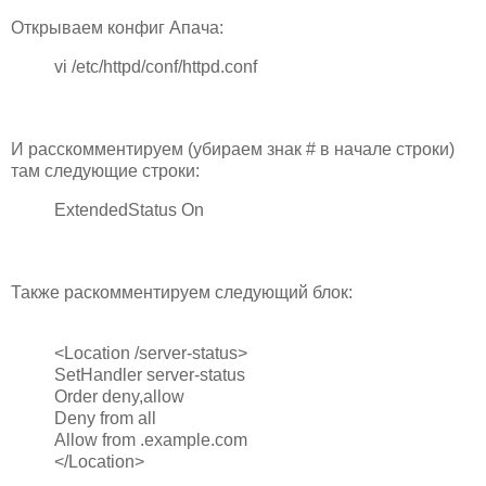
Открываем конфиг Апача:
vi /etc/httpd/conf/httpd.conf
И расскомментируем (убираем знак # в начале строки)
там следующие строки:
ExtendedStatus On
Также раскомментируем следующий блок:
<Location /server-status>
SetHandler server-status
Order deny,allow
Deny from all
Allow from .example.com
</Location>