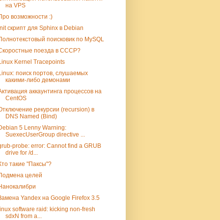
на VPS
Про возможности :)
init скрипт для Sphinx в Debian
Полнотекстовый поисковик по MySQL
Скоростные поезда в СССР?
Linux Kernel Tracepoints
Linux: поиск портов, слушаемых
какими-либо демонами
Активация аккаунтинга процессов на
CentOS
Отключение рекурсии (recursion) в
DNS Named (Bind)
Debian 5 Lenny Warning:
SuexecUserGroup directive ...
grub-probe: error: Cannot find a GRUB
drive for /d...
Кто такие "Паксы"?
Подмена целей
Нанокалибри
Замена Yandex на Google Firefox 3.5
linux software raid: kicking non-fresh
sdxN from a...