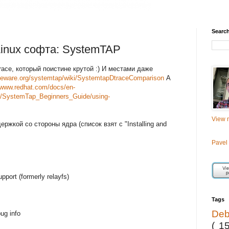
Searc
inux софта: SystemTAP
ace, который поистине крутой :) И местами даже
rceware.org/systemtap/wiki/SystemtapDtraceComparison
А
//www.redhat.com/docs/en-
l/SystemTap_Beginners_Guide/using-
View m
ржкой со стороны ядра (список взят с "Installing and
Pavel
pport (formerly relayfs)
Tags
De
bug info
( 1