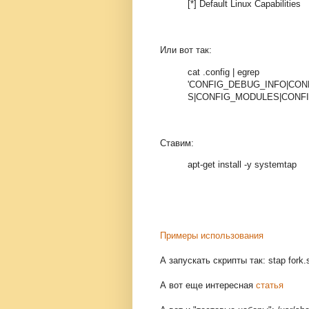
[*] Default Linux Capabilities
Или вот так:
cat .config | egrep
'CONFIG_DEBUG_INFO|CO
S|CONFIG_MODULES|CONF
Ставим:
apt-get install -y systemtap
Примеры использования
А запускать скрипты так: stap fork.s
А вот еще интересная
статья