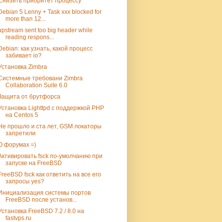
Снизить приоритет процессу
Debian 5 Lenny + Task xxx blocked for
more than 12...
upstream sent too big header while
reading respons...
Debian: как узнать, какой процесс
забивает io?
Установка Zimbra
Системные требовани Zimbra
Collaboration Suite 6.0
Защита от брутфорса
Установка Lighttpd с поддержкой PHP
на Centos 5
Не прошло и ста лет, GSM локаторы
запретили
О форумах =)
Активировать fsck по-умолчанию при
запуске на FreeBSD
FreeBSD fsck как ответить на все его
запросы yes?
Инициализация системы портов
FreeBSD после установ...
Установка FreeBSD 7.2 / 8.0 на
fastvps.ru