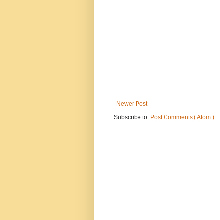
Newer Post
Subscribe to:
Post Comments ( Atom )