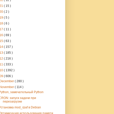
22
( 12 )
21
( 15 )
20
( 2 )
19
( 5 )
18
( 6 )
17
( 11 )
16
( 69 )
15
( 63 )
14
( 157 )
13
( 185 )
12
( 216 )
11
( 333 )
10
( 1392 )
09
( 606 )
December
( 280 )
November
( 114 )
Python, замечательный Python
CRON: запуск задачи при
перезагрузке
Установка mod_rpaf в Debian
Оптимизация использования памяти