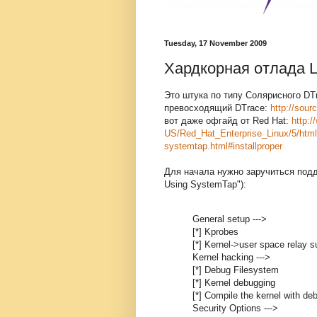
Tuesday, 17 November 2009
Хардкорная отлада L
Это штука по типу Солярисного DTr
превосходящий DTrace:
http://sou
вот даже офгайд от Red Hat:
http:
US/Red_Hat_Enterprise_Linux/5/htm
systemtap.html#installproper
Для начала нужно заручиться подде
Using SystemTap"):
General setup --->
[*] Kprobes
[*] Kernel->user space relay su
Kernel hacking --->
[*] Debug Filesystem
[*] Kernel debugging
[*] Compile the kernel with de
Security Options --->