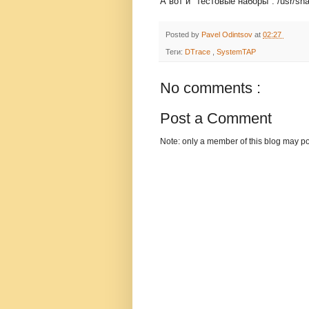
А вот и "тестовые наборы": /usr/sh
Posted by
Pavel Odintsov
at
02:27
Теги:
DTrace
,
SystemTAP
No comments :
Post a Comment
Note: only a member of this blog may p