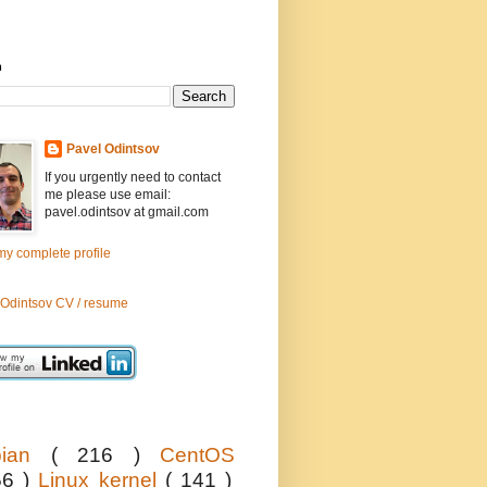
h
Pavel Odintsov
If you urgently need to contact
me please use email:
pavel.odintsov at gmail.com
y complete profile
 Odintsov CV / resume
bian
( 216 )
CentOS
56 )
Linux kernel
( 141 )