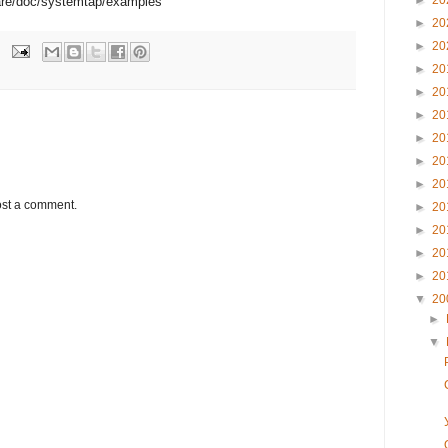
►
20
are/doc/systemtap/examples
►
20
►
20
►
20
►
20
►
20
►
20
►
20
►
20
ost a comment.
►
20
►
20
►
20
►
20
▼
20
►
▼