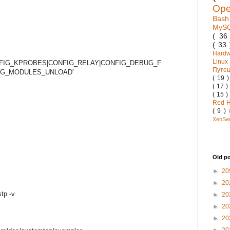
Op
Bas
MyS
( 3
( 33
Hard
Linux
NFIG_KPROBES|CONFIG_RELAY|CONFIG_DEBUG_F
Путе
IG_MODULES_UNLOAD'
( 19 
( 17 )
( 15 )
Red 
( 9 )
XenSe
Old p
►
20
►
20
tp -v
►
20
►
20
►
20