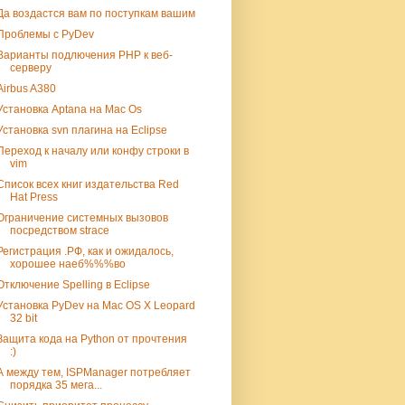
Да воздастся вам по поступкам вашим
Проблемы с PyDev
Варианты подлючения PHP к веб-
серверу
Airbus A380
Установка Aptana на Mac Os
Установка svn плагина на Eclipse
Переход к началу или конфу строки в
vim
Список всех книг издательства Red
Hat Press
Ограничение системных вызовов
посредством strace
Регистрация .РФ, как и ожидалось,
хорошее наеб%%%во
Отключение Spelling в Eclipse
Установка PyDev на Mac OS X Leopard
32 bit
Защита кода на Python от прочтения
:)
А между тем, ISPManager потребляет
порядка 35 мега...