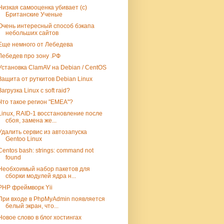
Низкая самооценка убивает (c)
Британские Ученые
Очень интересный способ бэкапа
небольших сайтов
Еще немного от Лебедева
Лебедев про зону .РФ
Установка ClamAV на Debian / CentOS
Защита от руткитов Debian Linux
Загрузка Linux с soft raid?
Что такое регион "EMEA"?
Linux, RAID-1 восстановление после
сбоя, замена же...
Удалить сервис из автозапуска
Gentoo Linux
Centos bash: strings: command not
found
Необхоимый набор пакетов для
сборки модулей ядра н...
PHP фреймворк Yii
При входе в PhpMyAdmin появляется
белый экран, что...
Новое слово в блог хостингах