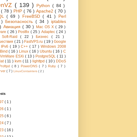
enVZ
( 139 )
Python
( 84 )
h
( 78 )
PHP
( 76 )
Apache2
( 70 )
QL
( 69 )
FreeBSD
( 41 )
Perl
6 )
Безопасность
( 34 )
iptables
 )
Авиация
( 30 )
Mac OS X
( 29 )
ware
( 26 )
Postfix
( 25 )
Adaptec
( 24 )
 Soft-Raid
( 22 )
Бизнес
( 21 )
шествия
( 21 )
FastVPS.ru
( 19 )
Google
)
IPv6
( 19 )
C++
( 17 )
Windows 2008
Bind
( 16 )
Linux
( 16 )
Ubuntu
( 16 )
C
VmWare ESXi
( 13 )
PostgreSQL
( 11 )
Hat
( 11 )
kvm
( 11 )
lighttpd
( 10 )
DDoS
Proftpd
( 8 )
PowerDNS
( 7 )
Ruby
( 7 )
rver
( 7 )
LinuxContainters
( 2 )
osts
97
( 1 )
26
( 1 )
25
( 6 )
24
( 7 )
23
( 16 )