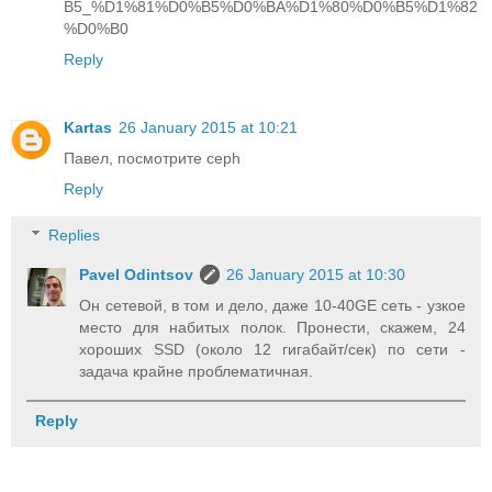
B5_%D1%81%D0%B5%D0%BA%D1%80%D0%B5%D1%82
%D0%B0
Reply
Kartas
26 January 2015 at 10:21
Павел, посмотрите ceph
Reply
Replies
Pavel Odintsov
26 January 2015 at 10:30
Он сетевой, в том и дело, даже 10-40GE сеть - узкое
место для набитых полок. Пронести, скажем, 24
хороших SSD (около 12 гигабайт/сек) по сети -
задача крайне проблематичная.
Reply