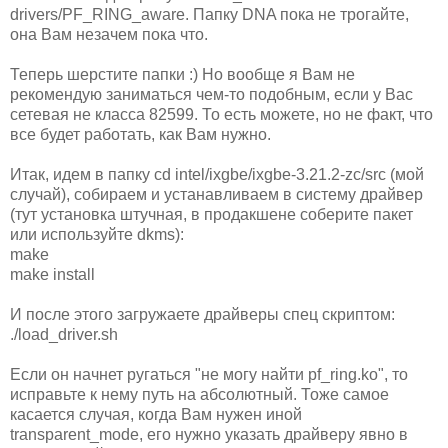
drivers/PF_RING_aware. Папку DNA пока не трогайте,
она Вам незачем пока что.
Теперь шерстите папки :) Но вообще я Вам не
рекомендую заниматься чем-то подобным, если у Вас
сетевая не класса 82599. То есть можете, но не факт, что
все будет работать, как Вам нужно.
Итак, идем в папку cd intel/ixgbe/ixgbe-3.21.2-zc/src (мой
случай), собираем и устанавливаем в систему драйвер
(тут установка штучная, в продакшене соберите пакет
или используйте dkms):
make
make install
И после этого загружаете драйверы спец скриптом:
./load_driver.sh
Если он начнет ругаться "не могу найти pf_ring.ko", то
исправьте к нему путь на абсолютный. Тоже самое
касается случая, когда Вам нужен иной
transparent_mode, его нужно указать драйверу явно в