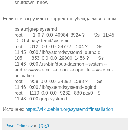
shutdown -r now
Если все загрузилось корректно, убеждаемся в этом:
ps aux|grep systemd
root 1 0.7 0.0 40984 3924 ? Ss 11:45
0:01 /lib/systemd/systemd
root 312 0.0 0.0 34772 1504 ? Ss
11:45 0:00 /lib/systemd/systemd-journald
105 853 0.0 0.0 29800 1456 ? Ss
11:46 0:00 /usr/bin/dbus-daemon --system --
address=systemd: --nofork --nopidfile --systemd-
activation
root 958 0.0 0.0 34392 1588 ? Ss
11:46 0:00 /lib/systemd/systemd-logind
root 1119 0.0 0.0 9232 880 pts/0 S+
11:48 0:00 grep systemd
Источник:
https://wiki.debian.org/systemd#Installation
Pavel Odintsov
at
10:50