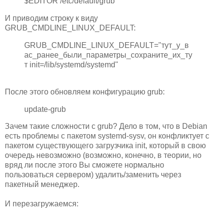
$EDITOR /etc/default/grub
И приводим строку к виду
GRUB_CMDLINE_LINUX_DEFAULT:
GRUB_CMDLINE_LINUX_DEFAULT="тут_у_в
ас_ранее_были_параметры_сохраните_их_ту
т init=/lib/systemd/systemd"
После этого обновляем конфигурацию grub:
update-grub
Зачем такие сложности с grub? Дело в том, что в Debian
есть проблемы с пакетом systemd-sysv, он конфликтует с
пакетом существующего загрузчика init, который в свою
очередь невозможно (возможно, конечно, в теории, но
вряд ли после этого Вы сможете нормально
пользоваться сервером) удалить/заменить через
пакетный менеджер.
И перезагружаемся: