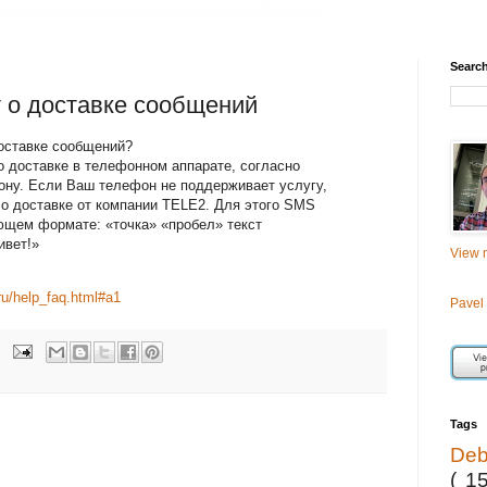
Searc
т о доставке сообщений
доставке сообщений?
о доставке в телефонном аппарате, согласно
ону. Если Ваш телефон не поддерживает услугу,
о доставке от компании TELE2. Для этого SMS
ющем формате: «точка» «пробел» текст
ивет!»
View m
ru/help_faq.html#a1
Pavel
Tags
De
( 1