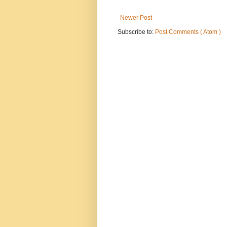
Newer Post
Subscribe to:
Post Comments ( Atom )