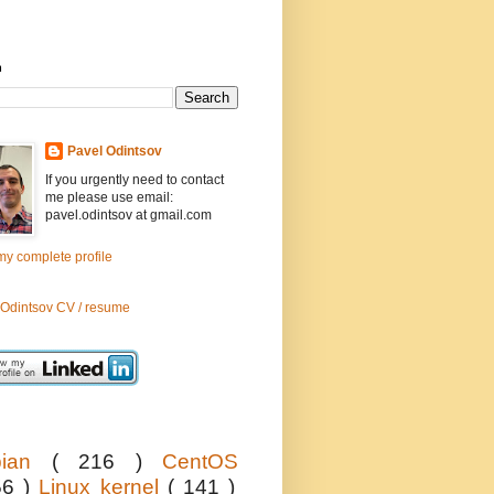
h
Pavel Odintsov
If you urgently need to contact
me please use email:
pavel.odintsov at gmail.com
y complete profile
 Odintsov CV / resume
bian
( 216 )
CentOS
56 )
Linux kernel
( 141 )