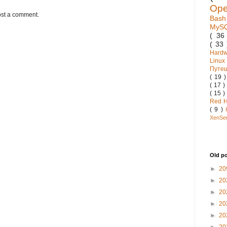
Op
ost a comment.
Bas
MyS
( 3
( 33
Hard
Linux
Путе
( 19 
( 17 )
( 15 )
Red 
( 9 )
XenSe
Old p
►
20
►
20
►
20
►
20
►
20