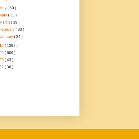
May
( 60 )
April
( 33 )
March
( 39 )
February
( 33 )
January
( 34 )
10
( 1392 )
09
( 606 )
08
( 43 )
07
( 36 )