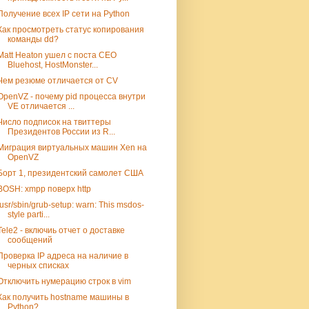
Получение всех IP сети на Python
Как просмотреть статус копирования
команды dd?
Matt Heaton ушел с поста CEO
Bluehost, HostMonster...
Чем резюме отличается от CV
OpenVZ - почему pid процесса внутри
VE отличается ...
Число подписок на твиттеры
Президентов России из R...
Миграция виртуальных машин Xen на
OpenVZ
Борт 1, президентский самолет США
BOSH: xmpp поверх http
/usr/sbin/grub-setup: warn: This msdos-
style parti...
Tele2 - включиь отчет о доставке
сообщений
Проверка IP адреса на наличие в
черных списках
Отключить нумерацию строк в vim
Как получить hostname машины в
Python?