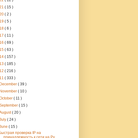
22
( 12 )
21
( 15 )
20
( 2 )
19
( 5 )
18
( 6 )
17
( 11 )
16
( 69 )
15
( 63 )
14
( 157 )
13
( 185 )
12
( 216 )
11
( 333 )
December
( 39 )
November
( 10 )
October
( 11 )
September
( 15 )
August
( 20 )
July
( 24 )
June
( 15 )
Быстрая проверка IP на
принадлежность к сети на Py...