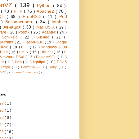
enVZ
( 139 )
Python
( 84 )
h
( 78 )
PHP
( 76 )
Apache2
( 70 )
QL
( 69 )
FreeBSD
( 41 )
Perl
6 )
Безопасность
( 34 )
iptables
 )
Авиация
( 30 )
Mac OS X
( 29 )
ware
( 26 )
Postfix
( 25 )
Adaptec
( 24 )
 Soft-Raid
( 22 )
Бизнес
( 21 )
шествия
( 21 )
FastVPS.ru
( 19 )
Google
)
IPv6
( 19 )
C++
( 17 )
Windows 2008
Bind
( 16 )
Linux
( 16 )
Ubuntu
( 16 )
C
VmWare ESXi
( 13 )
PostgreSQL
( 11 )
Hat
( 11 )
kvm
( 11 )
lighttpd
( 10 )
DDoS
Proftpd
( 8 )
PowerDNS
( 7 )
Ruby
( 7 )
rver
( 7 )
LinuxContainters
( 2 )
osts
97
( 1 )
26
( 1 )
25
( 6 )
24
( 7 )
23
( 16 )