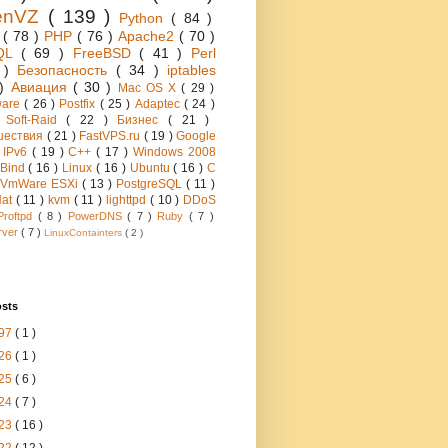
enVZ
( 139 )
Python
( 84 )
h
( 78 )
PHP
( 76 )
Apache2
( 70 )
QL
( 69 )
FreeBSD
( 41 )
Perl
6 )
Безопасность
( 34 )
iptables
 )
Авиация
( 30 )
Mac OS X
( 29 )
ware
( 26 )
Postfix
( 25 )
Adaptec
( 24 )
 Soft-Raid
( 22 )
Бизнес
( 21 )
шествия
( 21 )
FastVPS.ru
( 19 )
Google
)
IPv6
( 19 )
C++
( 17 )
Windows 2008
Bind
( 16 )
Linux
( 16 )
Ubuntu
( 16 )
C
VmWare ESXi
( 13 )
PostgreSQL
( 11 )
Hat
( 11 )
kvm
( 11 )
lighttpd
( 10 )
DDoS
Proftpd
( 8 )
PowerDNS
( 7 )
Ruby
( 7 )
rver
( 7 )
LinuxContainters
( 2 )
osts
97
( 1 )
26
( 1 )
25
( 6 )
24
( 7 )
23
( 16 )