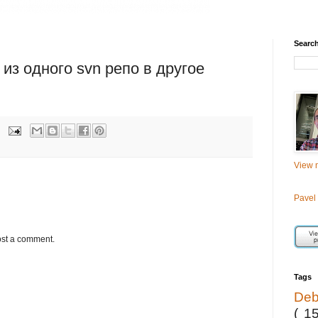
Searc
из одного svn репо в другое
View m
Pavel
ost a comment.
Tags
De
( 1