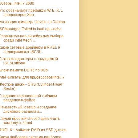
Обзоры Intel i7 2600
Что обозначают префиксы W, E, X, L
процессоров Xeo...
Активация команды service на Debian
ISPManager: Failed to load apscache
Сравнительная линейка для выбора
среди Intel Xeon ...
Какие сетевые драйверы в RHEL 6
поддерживают iSCSI...
Сетевые адаптеры с поддержкой
iSCSI offload
Блоки памяти DDR3 по 8Gb
Intel чипсеты для прцоессоров Intel i7
Жесткие диски - CHS (Cylinder Head
Sector)
Создание полноценной таблицы
разделов в файле
Неизвестный losetup и создание
дискового раздела в...
Самый простой способ выполнить
команду в chroot
RHEL 6 + software RAID из SSD дисков
Какая файловая система наиболее