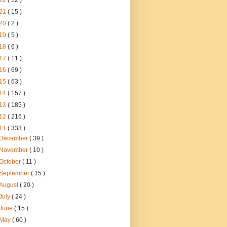
22
( 12 )
21
( 15 )
20
( 2 )
19
( 5 )
18
( 6 )
17
( 11 )
16
( 69 )
15
( 63 )
14
( 157 )
13
( 185 )
12
( 216 )
11
( 333 )
December
( 39 )
November
( 10 )
October
( 11 )
September
( 15 )
August
( 20 )
July
( 24 )
June
( 15 )
May
( 60 )