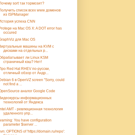
Почему sort так тормозит?
Получить список всех www доменов
из ISPManager
История успеха CNN
Protege на Mac OS X: A DOT error has
occured
GraphViz для Mac OS
Виртуальные машины на KVM с
дисками на отдельных р...
Обрабатывает ли Linux KSM
страничный кэш? Нет!
Про Red Hat RHEV по-русски,
отличный обзор от Андр...
Debian 6 в OpenVZ screen "Sorry, could
not find a ...
OpenSource аналог Google Code
Видеокурсы информационных
технологий от Яндекса
Intel AMT - ревлюционная технология
удаленного упр...
warning: You have configuration
parameter $server ...
svn: OPTIONS of 'https://domain.ru/repo':