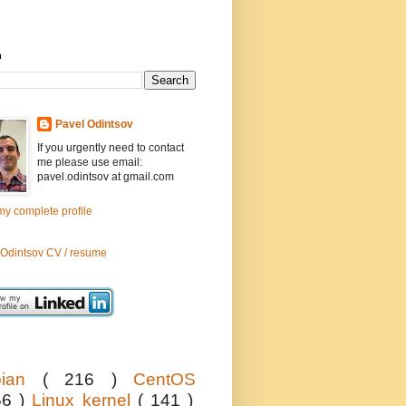
h
Pavel Odintsov
If you urgently need to contact
me please use email:
pavel.odintsov at gmail.com
y complete profile
 Odintsov CV / resume
bian
( 216 )
CentOS
56 )
Linux kernel
( 141 )