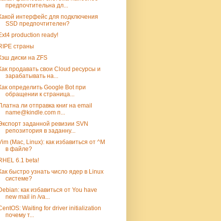
предпочтительна дл...
Какой интерфейс для подключения
SSD предпочтителен?
Ext4 production ready!
RIPE страны
Кэш диски на ZFS
Как продавать свои Cloud ресурсы и
зарабатывать на...
Как определить Google Bot при
обращении к страница...
Платна ли отправка книг на email
name@kindle.com п...
Экспорт заданной ревизии SVN
репозитория в заданну...
Vim (Mac, Linux): как избавиться от ^M
в файле?
RHEL 6.1 beta!
Как быстро узнать число ядер в Linux
системе?
Debian: как избавиться от You have
new mail in /va...
CentOS: Waiting for driver initialization
почему т...