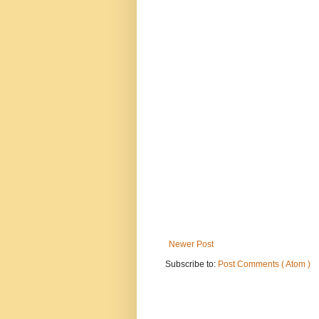
Newer Post
Subscribe to:
Post Comments ( Atom )