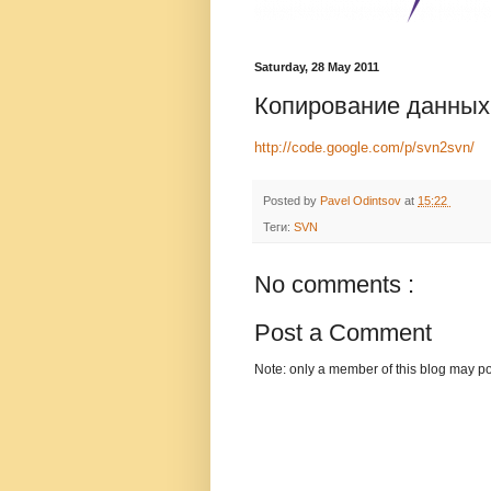
Saturday, 28 May 2011
Копирование данных 
http://code.google.com/p/svn2svn/
Posted by
Pavel Odintsov
at
15:22
Теги:
SVN
No comments :
Post a Comment
Note: only a member of this blog may p