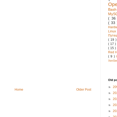
Op
Bas
MyS
( 3
( 33
Hard
Linux
Путе
( 19 
( 17 )
( 15 )
Red 
( 9 )
XenSe
Old p
►
20
Home
Older Post
►
20
►
20
►
20
►
20