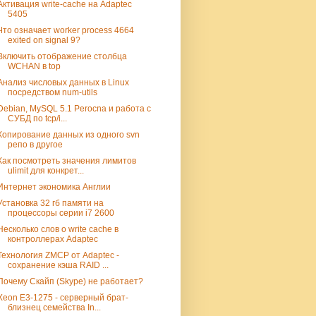
Активация write-cache на Adaptec
5405
Что означает worker process 4664
exited on signal 9?
Включить отображение столбца
WCHAN в top
Анализ числовых данных в Linux
посредством num-utils
Debian, MySQL 5.1 Perocna и работа с
СУБД по tcp/i...
Копирование данных из одного svn
репо в другое
Как посмотреть значения лимитов
ulimit для конкрет...
Интернет экономика Англии
Установка 32 гб памяти на
процессоры серии i7 2600
Несколько слов о write cache в
контроллерах Adaptec
Технология ZMCP от Adaptec -
сохранение кэша RAID ...
Почему Скайп (Skype) не работает?
Xeon E3-1275 - серверный брат-
близнец семейства In...