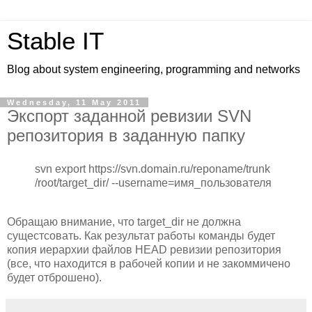
Stable IT
Blog about system engineering, programming and networks
Wednesday, 11 May 2011
Экспорт заданной ревизии SVN
репозитория в заданную папку
svn export https://svn.domain.ru/reponame/trunk
/root/target_dir/ --username=имя_пользователя
Обращаю внимание, что target_dir не должна
сущестсовать. Как результат работы команды будет
копия иерархии файлов HEAD ревизии репозитория
(все, что находится в рабочей копии и не закоммичено
будет отброшено).