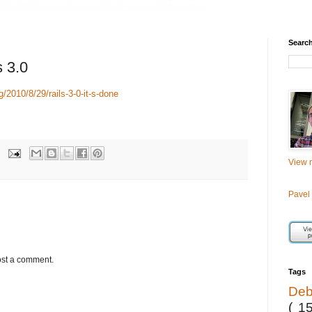
Searc
 3.0
g/2010/8/29/rails-3-0-it-s-done
View m
Pavel
ost a comment.
Tags
De
( 1