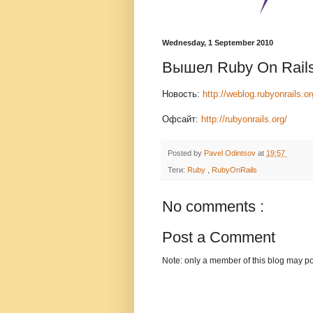
Wednesday, 1 September 2010
Вышел Ruby On Rails
Новость:
http://weblog.rubyonrails.or
Офсайт:
http://rubyonrails.org/
Posted by
Pavel Odintsov
at
19:57
Теги:
Ruby
,
RubyOnRails
No comments :
Post a Comment
Note: only a member of this blog may p