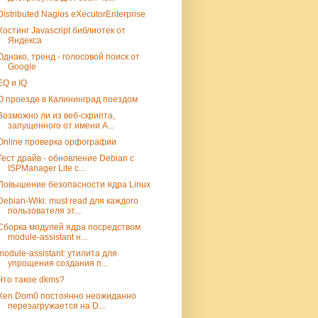
Distributed Nagios eXecutorEnterprise
Хостинг Javascript библиотек от
Яндекса
Однако, тренд - голосовой поиск от
Google
EQ и IQ
О проезде в Калининград поездом
Возможно ли из веб-скрипта,
запущенного от имени A...
Online проверка орфографии
Тест драйв - обновление Debian с
ISPManager Lite с...
Повышение безопасности ядра Linux
Debian-Wiki: must read для каждого
пользователя эт...
Сборка модулей ядра посредством
module-assistant н...
module-assistant: утилита для
упрощения создания п...
Что такое dkms?
Xen Dom0 постоянно неожиданно
перезагружается на D...