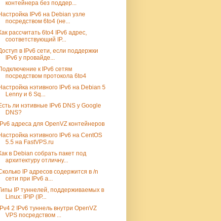
контейнера без поддер...
Настройка IPv6 на Debian узле
посредством 6to4 (не...
Как рассчитать 6to4 IPv6 адрес,
соответствующий IP...
Доступ в IPv6 сети, если поддержки
IPv6 у провайде...
Подключение к IPv6 сетям
посредством протокола 6to4
Настройка нэтивного IPv6 на Debian 5
Lenny и 6 Sq...
Есть ли нэтивные IPv6 DNS у Google
DNS?
IPv6 адреса для OpenVZ контейнеров
Настройка нэтивного IPv6 на CentOS
5.5 на FastVPS.ru
Как в Debian собрать пакет под
архитектуру отличну...
Сколько IP адресов содержится в /n
сети при IPv6 а...
Типы IP туннелей, поддерживаемых в
Linux: IPIP (IP...
IPv4 2 IPv6 туннель внутри OpenVZ
VPS посредством ...