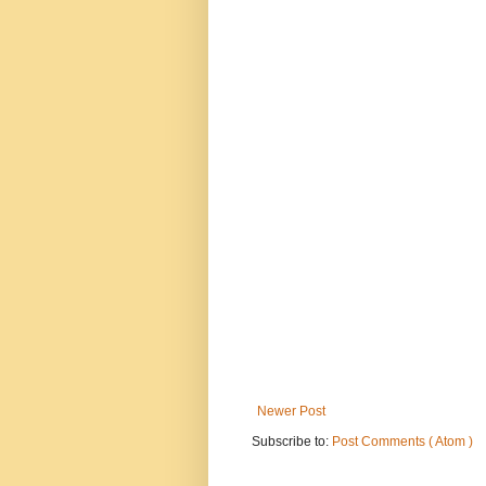
Newer Post
Subscribe to:
Post Comments ( Atom )