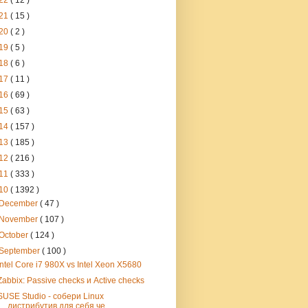
22
( 12 )
21
( 15 )
20
( 2 )
19
( 5 )
18
( 6 )
17
( 11 )
16
( 69 )
15
( 63 )
14
( 157 )
13
( 185 )
12
( 216 )
11
( 333 )
10
( 1392 )
December
( 47 )
November
( 107 )
October
( 124 )
September
( 100 )
Intel Core i7 980X vs Intel Xeon X5680
Zabbix: Passive checks и Active checks
SUSE Studio - собери Linux
дистрибутив для себя че...