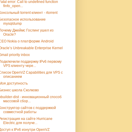
Fatal error: Call to undefined function
finfo_open...
Консольный torrent клиент - rtorrent
Безопасное использование
mysqldump
Почему Джеймс Гослинг ушел из
Oracle?
CEO Nokia о платформе Android
Oracle’s Unbreakable Enterprise Kernel
Gmail priority inbox
Подключили поддержку IPv6 первому
VPS клиенту чере...
Список OpenVZ Capabilities для VPS с
описанием
Моя доступность
Бизнес школа Сколково
pbuilder-dist - инновационный способ
массовой сбор...
Конструктор сайтов с поддержкой
совместной работы
Регистрация на сайте Hurricane
Electric для получе...
Доступ к IPv6 изнутри OpenVZ