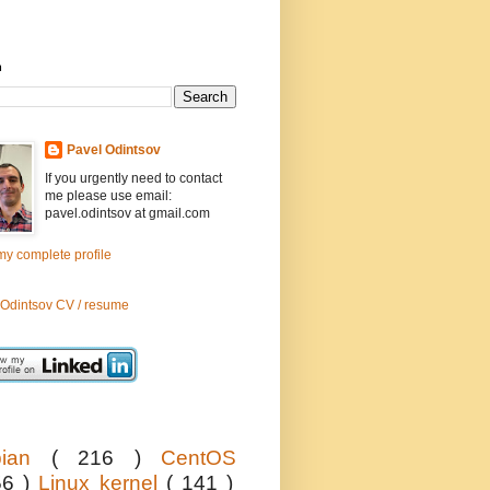
h
Pavel Odintsov
If you urgently need to contact
me please use email:
pavel.odintsov at gmail.com
y complete profile
 Odintsov CV / resume
bian
( 216 )
CentOS
56 )
Linux kernel
( 141 )