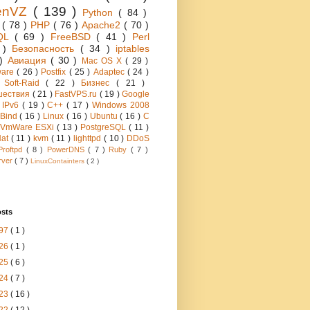
enVZ
( 139 )
Python
( 84 )
h
( 78 )
PHP
( 76 )
Apache2
( 70 )
QL
( 69 )
FreeBSD
( 41 )
Perl
6 )
Безопасность
( 34 )
iptables
 )
Авиация
( 30 )
Mac OS X
( 29 )
ware
( 26 )
Postfix
( 25 )
Adaptec
( 24 )
 Soft-Raid
( 22 )
Бизнес
( 21 )
шествия
( 21 )
FastVPS.ru
( 19 )
Google
)
IPv6
( 19 )
C++
( 17 )
Windows 2008
Bind
( 16 )
Linux
( 16 )
Ubuntu
( 16 )
C
VmWare ESXi
( 13 )
PostgreSQL
( 11 )
Hat
( 11 )
kvm
( 11 )
lighttpd
( 10 )
DDoS
Proftpd
( 8 )
PowerDNS
( 7 )
Ruby
( 7 )
rver
( 7 )
LinuxContainters
( 2 )
osts
97
( 1 )
26
( 1 )
25
( 6 )
24
( 7 )
23
( 16 )