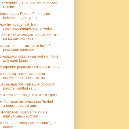
Сертификация на IPv6 от Hurricane
Electric
Зеркала для Debian 5 Lenny на
hetzner.de, доступны...
Apache mod_vhost_limit:
лимитированние числа worke...
CentOS: компиляция 32 битного ПО
на 64 битной плат...
Мониторинг оставшихся ipv4 IP в
реальном времени
Очередной локальный root эксплоит
для ядер Linux ...
Ускорение ребилда Soft RAID в Linux
make-kpkg: после установки
полученных .deb пакетов...
Серьезная оптимизация скорости
работы lighttpd за ...
Что есть sendfile() и с чем его едят?
Небольшая оптимизация Proftpd -
запрет резолва адр...
ISPManager + Debian + PHP +
виртуальный хостинг = ...
mount -bind: создание "ссылок" для
папок