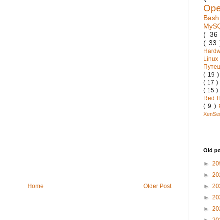
Op
Bas
MyS
( 3
( 33
Hard
Linux
Путе
( 19 
( 17 )
( 15 )
Red 
( 9 )
XenSe
Old p
►
20
►
20
►
20
Home
Older Post
►
20
►
20