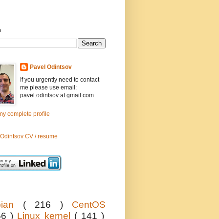
h
Pavel Odintsov
If you urgently need to contact
me please use email:
pavel.odintsov at gmail.com
y complete profile
 Odintsov CV / resume
bian
( 216 )
CentOS
56 )
Linux kernel
( 141 )