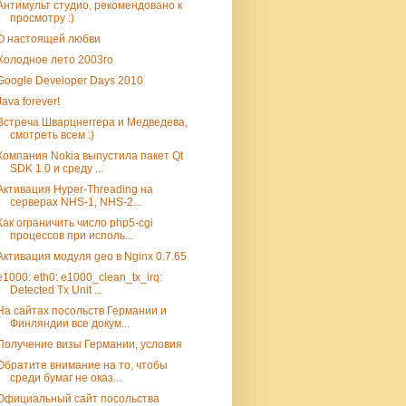
Антимульт студио, рекомендовано к
просмотру :)
О настоящей любви
Холодное лето 2003го
Google Developer Days 2010
Java forever!
Встреча Шварцнеггера и Медведева,
смотреть всем :)
Компания Nokia выпустила пакет Qt
SDK 1.0 и среду ...
Активация Hyper-Threading на
серверах NHS-1, NHS-2...
Как ограничить число php5-cgi
процессов при исполь...
Активация модуля geo в Nginx 0.7.65
e1000: eth0: e1000_clean_tx_irq:
Detected Tx Unit ...
На сайтах посольств Германии и
Финляндии все докум...
Получение визы Германии, условия
Обратите внимание на то, чтобы
среди бумаг не оказ...
Официальный сайт посольства