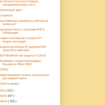
На Титане (спутник Сатурна)
обнаружена жизнь, не б...
Subdreamer жжот
О кариесе
Как правильно разбирать soft-raid на
fastvps.ru?
Удаление папок с сессиями PHP в
ISPManager
Самое популярное в стране ИТ -
подкастинг радио
Выдача различных IP адресов DNS
записей в зависимо...
BGP Blackhole как защита от DDoS
Проблема с открытием формул
Equation в Office 2008...
BTRFS
Лимитирование полосы пропускания
дла каждого вихос...
Юзаете венду?
May
( 112 )
April
( 167 )
March
( 202 )