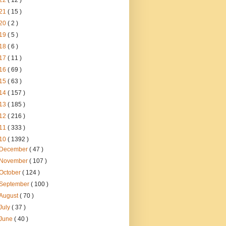
22
( 12 )
21
( 15 )
20
( 2 )
19
( 5 )
18
( 6 )
17
( 11 )
16
( 69 )
15
( 63 )
14
( 157 )
13
( 185 )
12
( 216 )
11
( 333 )
10
( 1392 )
December
( 47 )
November
( 107 )
October
( 124 )
September
( 100 )
August
( 70 )
July
( 37 )
June
( 40 )