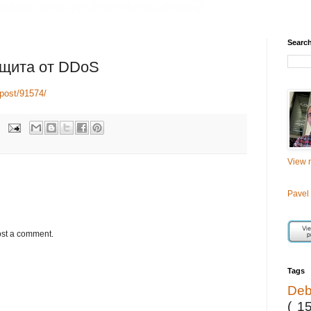
Searc
ащита от DDoS
/post/91574/
View m
Pavel
ost a comment.
Tags
De
( 1