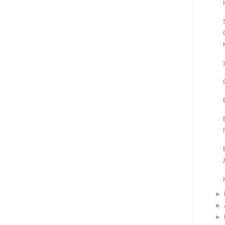
►
►
►