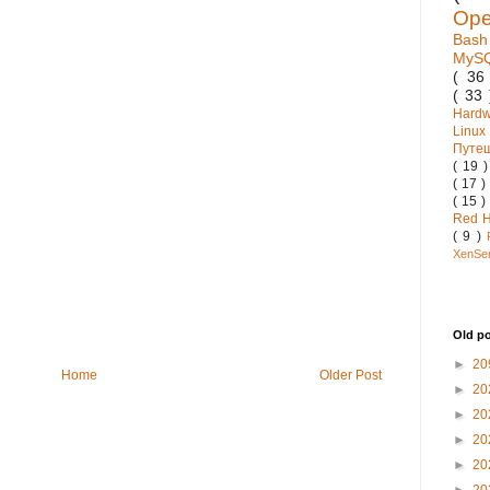
Op
Bas
MyS
( 3
( 33
Hard
Linux
Путе
( 19 
( 17 )
( 15 )
Red 
( 9 )
XenSe
Old p
►
20
Home
Older Post
►
20
►
20
►
20
►
20