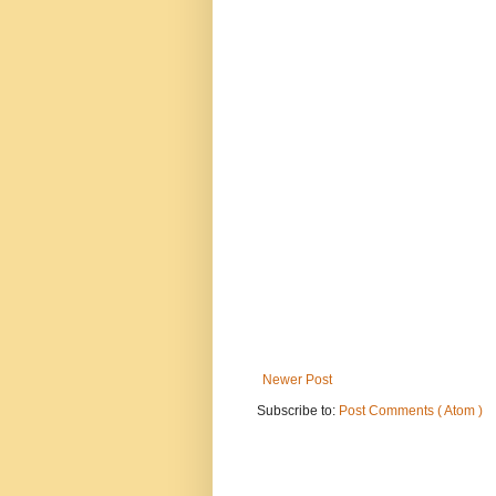
Newer Post
Subscribe to:
Post Comments ( Atom )