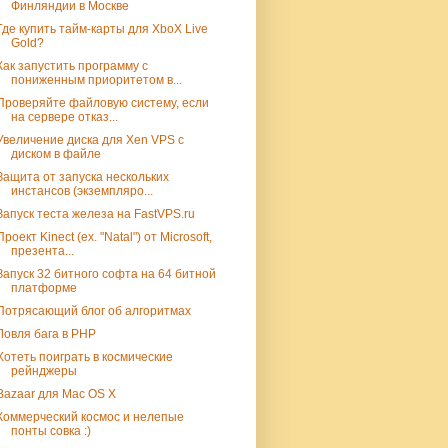
Финляндии в Москве
Где купить тайм-карты для XboX Live
Gold?
Как запустить программу с
пониженным приоритетом в...
Проверяйте файловую систему, если
на сервере отказ...
Увеличение диска для Xen VPS с
диском в файле
Защита от запуска нескольких
инстансов (экземпляро...
Запуск теста железа на FastVPS.ru
Проект Kinect (ex. "Natal") от Microsoft,
презента...
Запуск 32 битного софта на 64 битной
платформе
Потрясающий блог об алгоритмах
Ловля бага в PHP
Хотеть поиграть в космические
рейнджеры
Bazaar для Mac OS X
Коммерческий космос и нелепые
понты совка :)