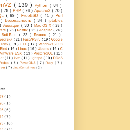
enVZ
( 139 )
Python
( 84 )
h
( 78 )
PHP
( 76 )
Apache2
( 70 )
QL
( 69 )
FreeBSD
( 41 )
Perl
6 )
Безопасность
( 34 )
iptables
 )
Авиация
( 30 )
Mac OS X
( 29 )
ware
( 26 )
Postfix
( 25 )
Adaptec
( 24 )
 Soft-Raid
( 22 )
Бизнес
( 21 )
шествия
( 21 )
FastVPS.ru
( 19 )
Google
)
IPv6
( 19 )
C++
( 17 )
Windows 2008
Bind
( 16 )
Linux
( 16 )
Ubuntu
( 16 )
C
VmWare ESXi
( 13 )
PostgreSQL
( 11 )
Hat
( 11 )
kvm
( 11 )
lighttpd
( 10 )
DDoS
Proftpd
( 8 )
PowerDNS
( 7 )
Ruby
( 7 )
rver
( 7 )
LinuxContainters
( 2 )
osts
97
( 1 )
26
( 1 )
25
( 6 )
24
( 7 )
23
( 16 )