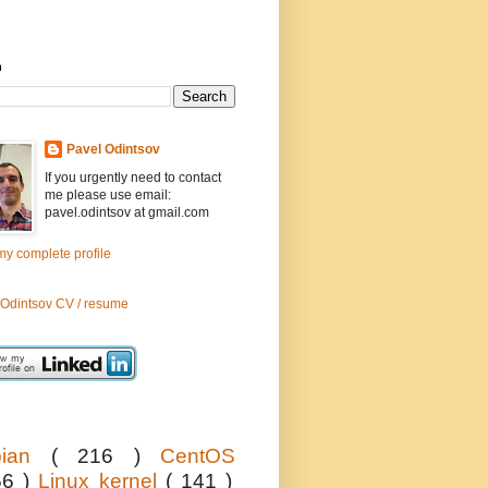
h
Pavel Odintsov
If you urgently need to contact
me please use email:
pavel.odintsov at gmail.com
y complete profile
 Odintsov CV / resume
bian
( 216 )
CentOS
56 )
Linux kernel
( 141 )