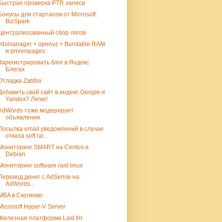
Быстрая проверка PTR записи
Бонусы для стартапов от Microsoft:
BizSpark
Централизованный сбор логов
vdsmanager + openvz + Burstable RAM
и privvmpages
Зарегистрировать блог в Яндекс
Блогах
Отладка Zabbix
Добавить свой сайт в индекс Google и
Yandex? Легко!
AdWords тоже модерирует
объявления
Посылка email уведомлений в случае
отказа soft rai...
Мониторинг SMART на Centos и
Debian
Мониторинг software raid linux
Перевод денег с AdSense на
AdWords...
MBA в Сколково
Microsoft Hyper-V Server
Железная платформа Last.fm