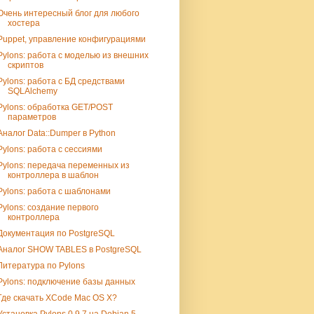
Очень интересный блог для любого
хостера
Puppet, управление конфигурациями
Pylons: работа с моделью из внешних
скриптов
Pylons: работа с БД средствами
SQLAlchemy
Pylons: обработка GET/POST
параметров
Аналог Data::Dumper в Python
Pylons: работа с сессиями
Pylons: передача переменных из
контроллера в шаблон
Pylons: работа с шаблонами
Pylons: создание первого
контроллера
Документация по PostgreSQL
Аналог SHOW TABLES в PostgreSQL
Литература по Pylons
Pylons: подключение базы данных
Где скачать XCode Mac OS X?