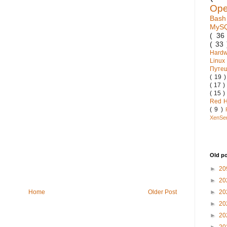
Op
Bas
MyS
( 3
( 33
Hard
Linux
Путе
( 19 
( 17 )
( 15 )
Red 
( 9 )
XenSe
Old p
►
20
►
20
►
20
Home
Older Post
►
20
►
20