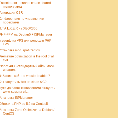
Eaccelerator + cannot create shared
memory area
Генерация CSR
Конференция по управлению
проектами
S.T.A.L.K.E.R на XBOX360
PHP-FPM на Debian5 + ISPManager
Magento на VPS или репо для PHP
FPM
Установка mod_rpaf Centos
Premature optimization is the root of all
evil
Planet-4033 стандартный айпи, логин
и пароль
Забанить сайт по vhost в iptables?
Как запустить fsck на clean ФС?
Пути до папок c шаблонами аккаунт и
www домена в I...
Установка ISPManager
Обновить PHP до 5.2 на Centos5
Установка Zend Optimizer на Debian /
CentOS