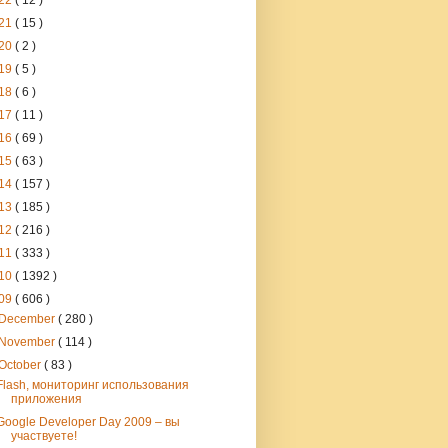
22
( 12 )
21
( 15 )
20
( 2 )
19
( 5 )
18
( 6 )
17
( 11 )
16
( 69 )
15
( 63 )
14
( 157 )
13
( 185 )
12
( 216 )
11
( 333 )
10
( 1392 )
09
( 606 )
December
( 280 )
November
( 114 )
October
( 83 )
Flash, мониторинг использования
приложения
Google Developer Day 2009 – вы
участвуете!