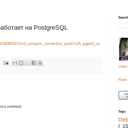
Searc
работает на PostgreSQL
rnal/2008/02/21/zd_postgres_connection_pools%3A_pgpool_vs.
View m
Pavel
ost a comment.
Tags
De
( 1