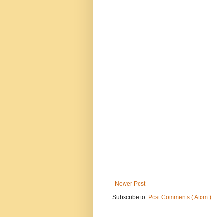
Newer Post
Subscribe to:
Post Comments ( Atom )