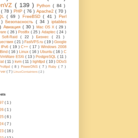
enVZ
( 139 )
Python
( 84 )
h
( 78 )
PHP
( 76 )
Apache2
( 70 )
QL
( 69 )
FreeBSD
( 41 )
Perl
6 )
Безопасность
( 34 )
iptables
 )
Авиация
( 30 )
Mac OS X
( 29 )
ware
( 26 )
Postfix
( 25 )
Adaptec
( 24 )
 Soft-Raid
( 22 )
Бизнес
( 21 )
шествия
( 21 )
FastVPS.ru
( 19 )
Google
)
IPv6
( 19 )
C++
( 17 )
Windows 2008
Bind
( 16 )
Linux
( 16 )
Ubuntu
( 16 )
C
VmWare ESXi
( 13 )
PostgreSQL
( 11 )
Hat
( 11 )
kvm
( 11 )
lighttpd
( 10 )
DDoS
Proftpd
( 8 )
PowerDNS
( 7 )
Ruby
( 7 )
rver
( 7 )
LinuxContainters
( 2 )
osts
97
( 1 )
26
( 1 )
25
( 6 )
24
( 7 )
23
( 16 )