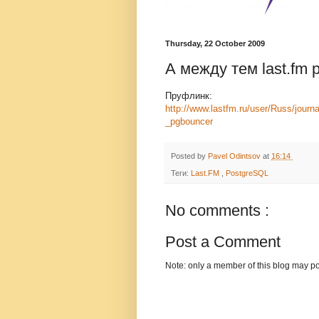
Thursday, 22 October 2009
А между тем last.fm 
Пруфлинк:
http://www.lastfm.ru/user/Russ/jou
_pgbouncer
Posted by
Pavel Odintsov
at
16:14
Теги:
Last.FM
,
PostgreSQL
No comments :
Post a Comment
Note: only a member of this blog may p