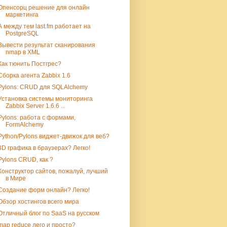
Опенсорц решение для онлайн
маркетинга
А между тем last.fm работает на
PostgreSQL
Вывести результат сканирования
nmap в XML
Как тюнить Постгрес?
Сборка агента Zabbix 1.6
Pylons: CRUD для SQLAlchemy
Установка системы мониторинга
Zabbix Server 1.6.6 ...
Pylons: работа с формами,
FormAlchemy
Python/Pylons виджет-движок для веб?
3D графика в браузерах? Легко!
Pylons CRUD, как ?
Конструктор сайтов, пожалуй, лучший
в Мире
Создание форм онлайн? Легко!
Обзор хостингов всего мира
Отличный блог по SaaS на русском
map reduce лего и просто?