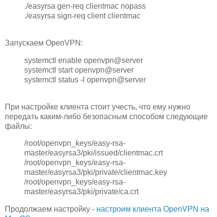
./easyrsa gen-req clientmac nopass
./easyrsa sign-req client clientmac
Запускаем OpenVPN:
systemctl enable openvpn@server
systemctl start openvpn@server
systemctl status -l openvpn@server
При настройке клиента стоит учесть, что ему нужно
передать каким-либо безопасным способом следующие
файлы:
/root/openvpn_keys/easy-rsa-
master/easyrsa3/pki/issued/clientmac.crt
/root/openvpn_keys/easy-rsa-
master/easyrsa3/pki/private/clientmac.key
/root/openvpn_keys/easy-rsa-
master/easyrsa3/pki/private/ca.crt
Продолжаем настройку -
настроим клиента OpenVPN на