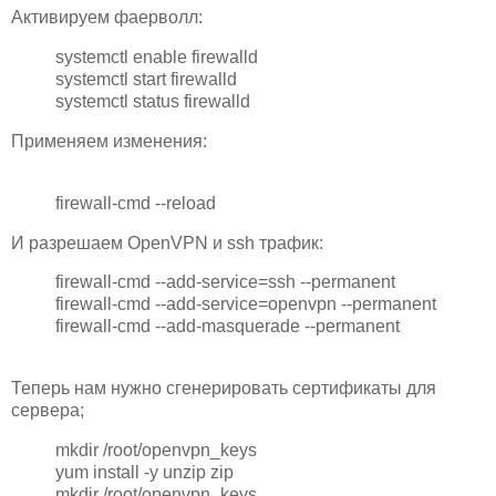
Активируем фаерволл:
systemctl enable firewalld
systemctl start firewalld
systemctl status firewalld
Применяем изменения:
firewall-cmd --reload
И разрешаем OpenVPN и ssh трафик:
firewall-cmd --add-service=ssh --permanent
firewall-cmd --add-service=openvpn --permanent
firewall-cmd --add-masquerade --permanent
Теперь нам нужно сгенерировать сертификаты для
сервера;
mkdir /root/openvpn_keys
yum install -y unzip zip
mkdir /root/openvpn_keys