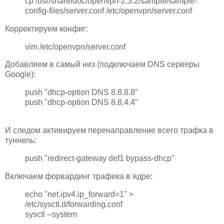
cp /usr/share/doc/openvpn-2.3.2/sample/sample-
config-files/server.conf /etc/openvpn/server.conf
Корректируем конфиг:
vim /etc/openvpn/server.conf
Добавляем в самый низ (подключаем DNS серверы
Google):
push "dhcp-option DNS 8.8.8.8"
push "dhcp-option DNS 8.8.4.4"
И следом активируем перенаправление всего трафка в
туннель:
push "redirect-gateway def1 bypass-dhcp"
Включаем форвардинг трафика в ядре:
echo "net.ipv4.ip_forward=1" >
/etc/sysctl.d/forwarding.conf
sysctl --system