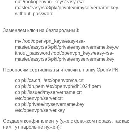
out /root/openvpn_keys/easy-rsa-
master/easyrsa3/pki/private/mmyservername.key.
without_password
Заменяем ключ на безпарольный:
mv /root/openvpn_keys/easy-rsa-
master/easyrsa3/pki/private/myservername.key.w
ithout_password /root/openvpn_keys/easy-rsa-
master/easyrsa3/pki/private/myservername.key
Переносим сертификаты и ключи в папку OpenVPN:
cp pki/ca.crt /etc/openvpn/ca.crt
cp pki/dh.pem /etc/openvpn/dh1024.pem
cp pki/issued/myservername.crt
/etc/openvpn/server.crt
cp pki/private/myservername.key
/etc/openvpn/server.key
Создаем конфиг клиенту (уже с флажком nopass, так как
нам тут пароль не нужен):