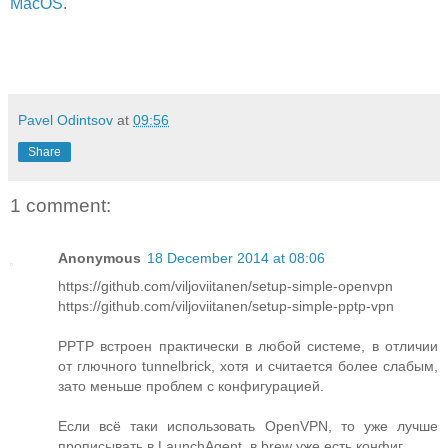
MacOS
.
Pavel Odintsov
at
09:56
Share
1 comment:
Anonymous
18 December 2014 at 08:06
https://github.com/viljoviitanen/setup-simple-openvpn
https://github.com/viljoviitanen/setup-simple-pptp-vpn
PPTP встроен практически в любой системе, в отличии
от глючного tunnelbrick, хотя и считается более слабым,
зато меньше проблем с конфигурацией.
Если всё таки использовать OpenVPN, то уже лучше
прописывать в LaunchAgent, в brew уже есть конфиг.