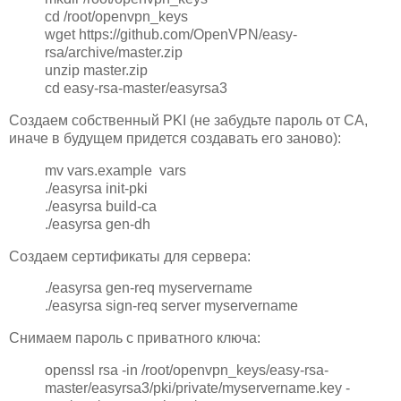
cd /root/openvpn_keys
wget https://github.com/OpenVPN/easy-
rsa/archive/master.zip
unzip master.zip
cd easy-rsa-master/easyrsa3
Создаем собственный PKI (не забудьте пароль от CA,
иначе в будущем придется создавать его заново):
mv vars.example vars
./easyrsa init-pki
./easyrsa build-ca
./easyrsa gen-dh
Создаем сертификаты для сервера:
./easyrsa gen-req myservername
./easyrsa sign-req server myservername
Снимаем пароль с приватного ключа:
openssl rsa -in /root/openvpn_keys/easy-rsa-
master/easyrsa3/pki/private/myservername.key -