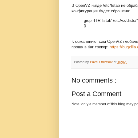
В OpenVZ нигде /etc/fstab не обра
конфигурация будет сброшена:
grep -HiR 'fstab' /etc/vz/dists/*
0
К сожалению, сам OpenVZ глобальн
прошу в баг трекер:
https://bugzill
Posted by
Pavel Odintsov
at
16:02
No comments :
Post a Comment
Note: only a member of this blog may p