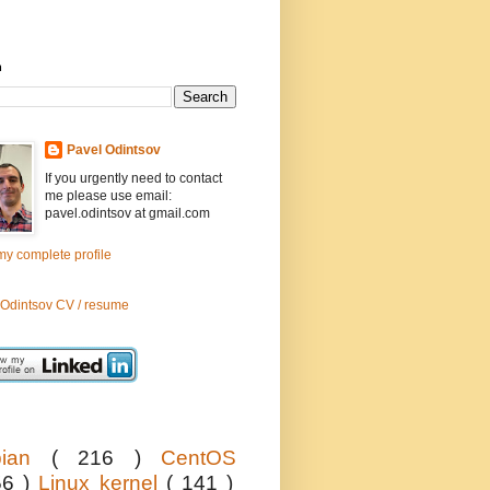
h
Pavel Odintsov
If you urgently need to contact
me please use email:
pavel.odintsov at gmail.com
y complete profile
 Odintsov CV / resume
bian
( 216 )
CentOS
56 )
Linux kernel
( 141 )