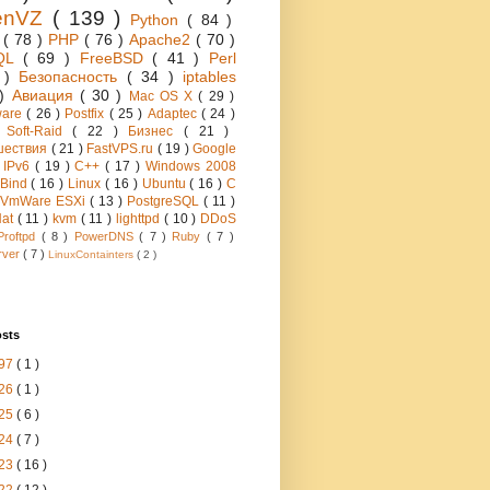
enVZ
( 139 )
Python
( 84 )
h
( 78 )
PHP
( 76 )
Apache2
( 70 )
QL
( 69 )
FreeBSD
( 41 )
Perl
6 )
Безопасность
( 34 )
iptables
 )
Авиация
( 30 )
Mac OS X
( 29 )
ware
( 26 )
Postfix
( 25 )
Adaptec
( 24 )
 Soft-Raid
( 22 )
Бизнес
( 21 )
шествия
( 21 )
FastVPS.ru
( 19 )
Google
)
IPv6
( 19 )
C++
( 17 )
Windows 2008
Bind
( 16 )
Linux
( 16 )
Ubuntu
( 16 )
C
VmWare ESXi
( 13 )
PostgreSQL
( 11 )
Hat
( 11 )
kvm
( 11 )
lighttpd
( 10 )
DDoS
Proftpd
( 8 )
PowerDNS
( 7 )
Ruby
( 7 )
rver
( 7 )
LinuxContainters
( 2 )
osts
97
( 1 )
26
( 1 )
25
( 6 )
24
( 7 )
23
( 16 )