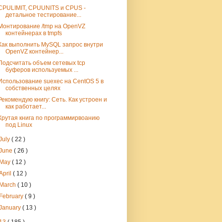
CPULIMIT, CPUUNITS и CPUS -
детальное тестирование...
Монтирование /tmp на OpenVZ
контейнерах в tmpfs
Как выполнить MySQL запрос внутри
OpenVZ контейнер...
Подсчитать объем сетевых tcp
буферов используемых ...
Использование suexec на CentOS 5 в
собственных целях
Рекомендую книгу: Сеть. Как устроен и
как работает...
Крутая книга по программирвоанию
под Linux
July
( 22 )
June
( 26 )
May
( 12 )
April
( 12 )
March
( 10 )
February
( 9 )
January
( 13 )