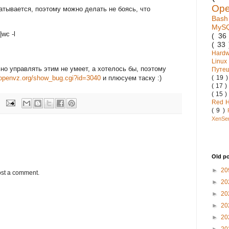
Op
батывается, поэтому можно делать не боясь, что
Bas
MyS
|wc -l
( 3
( 33
Hard
Linux
о управлять этим не умеет, а хотелось бы, поэтому
Путе
a.openvz.org/show_bug.cgi?id=3040
и плюсуем таску :)
( 19 
( 17 )
( 15 )
Red 
( 9 )
XenSe
Old p
►
20
ost a comment.
►
20
►
20
►
20
►
20