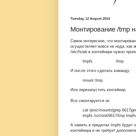
Tuesday, 12 August 2014
Монтирование /tmp н
Самое интересное, что монтирова
осуществляет вовсе не нода, как 
/etc/fstab в контейнере нужно про
tmpfs /tmp tmp
И после этого сделать команду:
mount /tmp
Или перезапустить контейнер.
Все смонтируется ок:
cat /proc/mounts|grep 6617|gre
tmpfs /vz/root/6617/tmp tmpf
А память в пределах tmpfs будет 
контейнера и не требует дополнит