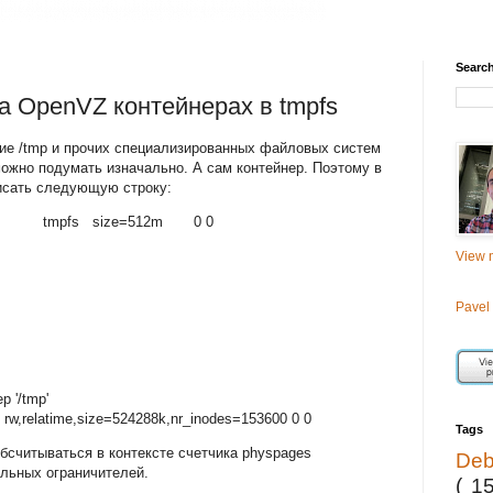
Searc
а OpenVZ контейнерах в tmpfs
ние /tmp и прочих специализированных файловых систем
можно подумать изначально. А сам контейнер. Поэтому в
писать следующую строку:
fs size=512m 0 0
View m
Pavel
p '/tmp'
s rw,relatime,size=524288k,nr_inodes=153600 0 0
Tags
обсчитываться в контексте счетчика physpages
De
ельных ограничителей.
( 1