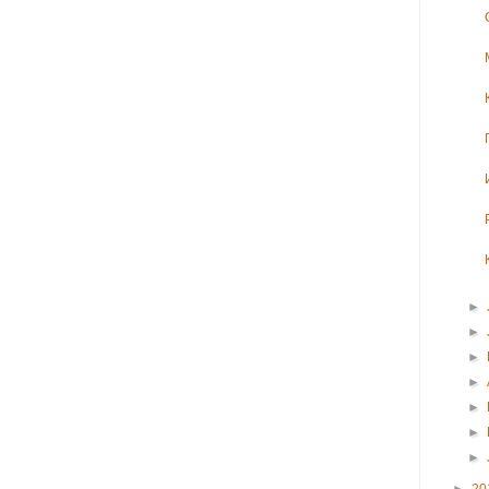
►
►
►
►
►
►
►