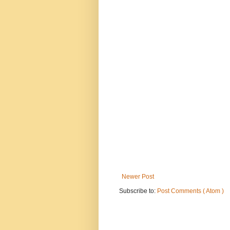
Newer Post
Subscribe to:
Post Comments ( Atom )