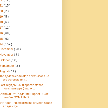
22
( 12 )
21
( 15 )
20
( 2 )
19
( 5 )
18
( 6 )
17
( 11 )
16
( 69 )
15
( 63 )
14
( 157 )
December
( 20 )
November
( 7 )
October
( 12 )
September
( 3 )
August
( 11 )
Что делать если atop показывает не
все сетевые инт...
Самый удобный и просто метод
посчитать pps (число ...
Как починить падения Puppet DB от
ошибок OOM killer?
perf trace - эффективная замена strace
в ряде случ...