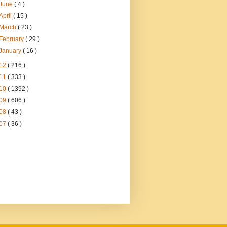
June
( 4 )
April
( 15 )
March
( 23 )
February
( 29 )
January
( 16 )
12
( 216 )
11
( 333 )
10
( 1392 )
09
( 606 )
08
( 43 )
07
( 36 )