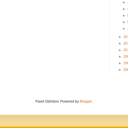
►
►
►
►
►
►
20
►
20
►
20
►
20
►
20
►
20
Pavel Odintsov. Powered by
Blogger
.