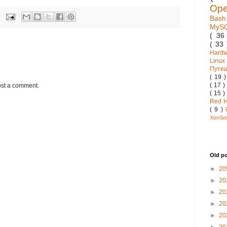
Op
Bas
MyS
( 3
( 33
Hard
Linux
Путе
( 19 
( 17 )
ost a comment.
( 15 )
Red 
( 9 )
XenSe
Old p
►
20
►
20
►
20
►
20
►
20