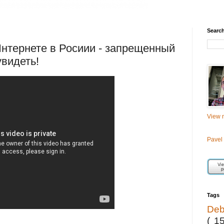
Searc
нтернете в Росиии - запрещенный
видеть!
View m
Pavel
Tags
De
( 1