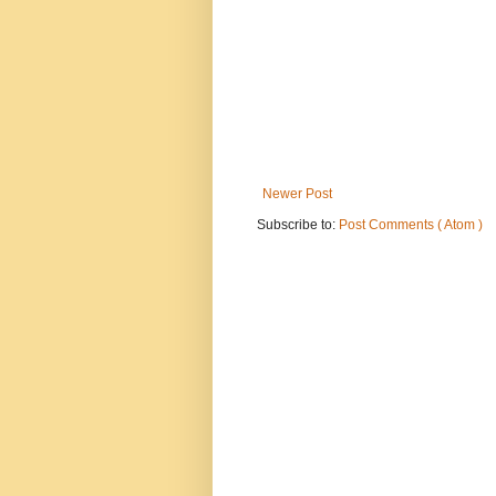
Newer Post
Subscribe to:
Post Comments ( Atom )