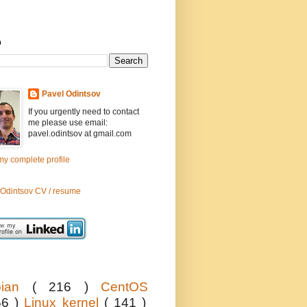
h
Pavel Odintsov
If you urgently need to contact
me please use email:
pavel.odintsov at gmail.com
y complete profile
 Odintsov CV / resume
bian
( 216 )
CentOS
56 )
Linux kernel
( 141 )