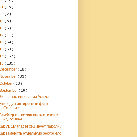
22
( 12 )
21
( 15 )
20
( 2 )
19
( 5 )
18
( 6 )
17
( 11 )
16
( 69 )
15
( 63 )
14
( 157 )
13
( 185 )
December
( 18 )
November
( 33 )
October
( 13 )
September
( 16 )
Видео про инновации Verizon
Еще один интересный форк
Соляриса
Рамблер как всегда анекдотичен и
идиотичен
Как VDSManager хэширует пароли?
Как заменить отдельную ресурсную