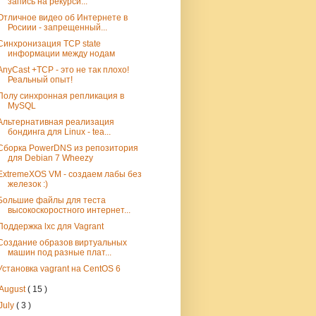
запись на рекурси...
Отличное видео об Интернете в
Росиии - запрещенный...
Синхронизация TCP state
информации между нодам
AnyCast +TCP - это не так плохо!
Реальный опыт!
Полу синхронная репликация в
MySQL
Альтернативная реализация
бондинга для Linux - tea...
Сборка PowerDNS из репозитория
для Debian 7 Wheezy
ExtremeXOS VM - создаем лабы без
железок :)
Большие файлы для теста
высокоскоростного интернет...
Поддержка lxc для Vagrant
Создание образов виртуальных
машин под разные плат...
Установка vagrant на CentOS 6
August
( 15 )
July
( 3 )