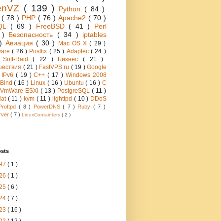
enVZ
( 139 )
Python
( 84 )
h
( 78 )
PHP
( 76 )
Apache2
( 70 )
QL
( 69 )
FreeBSD
( 41 )
Perl
6 )
Безопасность
( 34 )
iptables
 )
Авиация
( 30 )
Mac OS X
( 29 )
ware
( 26 )
Postfix
( 25 )
Adaptec
( 24 )
 Soft-Raid
( 22 )
Бизнес
( 21 )
шествия
( 21 )
FastVPS.ru
( 19 )
Google
)
IPv6
( 19 )
C++
( 17 )
Windows 2008
Bind
( 16 )
Linux
( 16 )
Ubuntu
( 16 )
C
VmWare ESXi
( 13 )
PostgreSQL
( 11 )
Hat
( 11 )
kvm
( 11 )
lighttpd
( 10 )
DDoS
Proftpd
( 8 )
PowerDNS
( 7 )
Ruby
( 7 )
rver
( 7 )
LinuxContainters
( 2 )
osts
97
( 1 )
26
( 1 )
25
( 6 )
24
( 7 )
23
( 16 )