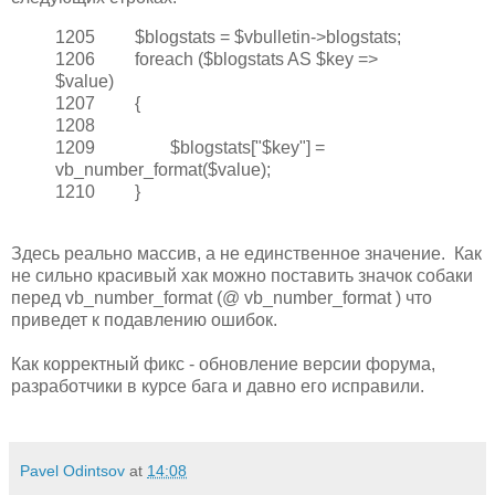
1205 $blogstats = $vbulletin->blogstats;
1206 foreach ($blogstats AS $key =>
$value)
1207 {
1208
1209 $blogstats["$key"] =
vb_number_format($value);
1210 }
Здесь реально массив, а не единственное значение. Как
не сильно красивый хак можно поставить значок собаки
перед vb_number_format (@ vb_number_format ) что
приведет к подавлению ошибок.
Как корректный фикс - обновление версии форума,
разработчики в курсе бага и давно его исправили.
Pavel Odintsov
at
14:08