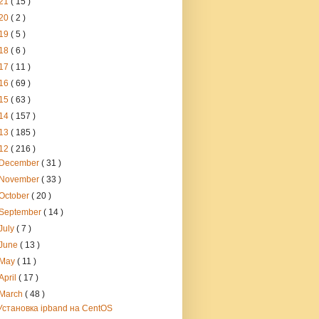
21
( 15 )
20
( 2 )
19
( 5 )
18
( 6 )
17
( 11 )
16
( 69 )
15
( 63 )
14
( 157 )
13
( 185 )
12
( 216 )
December
( 31 )
November
( 33 )
October
( 20 )
September
( 14 )
July
( 7 )
June
( 13 )
May
( 11 )
April
( 17 )
March
( 48 )
Установка ipband на CentOS