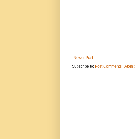
Newer Post
Subscribe to:
Post Comments ( Atom )