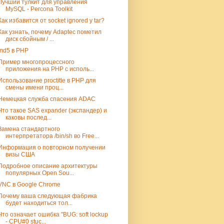
Лучший тулкит для управления
MySQL - Percona Toolkit
Как избавится от socket ignored у tar?
Как узнать, почему Adaptec пометил
диск сбойным / ...
md5 в PHP
Пример многопроцессного
приложения на PHP с исполь...
Использование proctitle в PHP для
смены имени проц...
Немецкая служба спасения ADAC
Что такое SAS expander (экспандер) и
каковы послед...
Замена стандартного
интерпретатора /bin/sh во Free...
Информация о повторном получении
визы США
Подробное описание архитектуры
популярных Open Sou...
VNC в Google Chrome
Почему ваша следующая фабрика
будет находиться тол...
Что означает ошибка "BUG: soft lockup
- CPU#0 stuc...