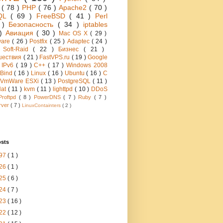
h
( 78 )
PHP
( 76 )
Apache2
( 70 )
QL
( 69 )
FreeBSD
( 41 )
Perl
6 )
Безопасность
( 34 )
iptables
 )
Авиация
( 30 )
Mac OS X
( 29 )
ware
( 26 )
Postfix
( 25 )
Adaptec
( 24 )
 Soft-Raid
( 22 )
Бизнес
( 21 )
шествия
( 21 )
FastVPS.ru
( 19 )
Google
)
IPv6
( 19 )
C++
( 17 )
Windows 2008
Bind
( 16 )
Linux
( 16 )
Ubuntu
( 16 )
C
VmWare ESXi
( 13 )
PostgreSQL
( 11 )
Hat
( 11 )
kvm
( 11 )
lighttpd
( 10 )
DDoS
Proftpd
( 8 )
PowerDNS
( 7 )
Ruby
( 7 )
rver
( 7 )
LinuxContainters
( 2 )
osts
97
( 1 )
26
( 1 )
25
( 6 )
24
( 7 )
23
( 16 )
22
( 12 )