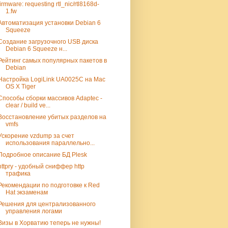
firmware: requesting rtl_nic/rtl8168d-
1.fw
Автоматизация установки Debian 6
Squeeze
Создание загрузочного USB диска
Debian 6 Squeeze н...
Рейтинг самых популярных пакетов в
Debian
Настройка LogiLink UA0025C на Mac
OS X Tiger
Способы сборки массивов Adaptec -
clear / build ve...
Восстановление убитых разделов на
vmfs
Ускорение vzdump за счет
использования параллельно...
Подробное описание БД Plesk
httpry - удобный сниффер http
трафика
Рекомендации по подготовке к Red
Hat экзаменам
Решения для централизованного
управления логами
Визы в Хорватию теперь не нужны!