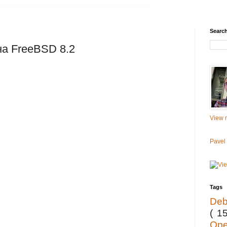
Searc
на FreeBSD 8.2
View m
Pavel
Tags
De
( 1
Op