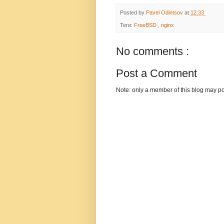
Posted by
Pavel Odintsov
at
12:33
Теги:
FreeBSD
,
nginx
No comments :
Post a Comment
Note: only a member of this blog may p