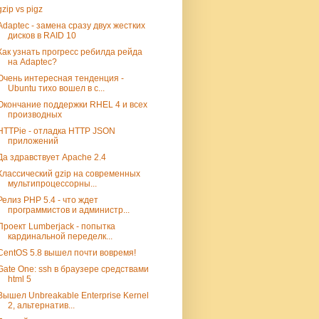
gzip vs pigz
Adaptec - замена сразу двух жестких
дисков в RAID 10
Как узнать прогресс ребилда рейда
на Adaptec?
Очень интересная тенденция -
Ubuntu тихо вошел в с...
Окончание поддержки RHEL 4 и всех
производных
HTTPie - отладка HTTP JSON
приложений
Да здравствует Apache 2.4
Классический gzip на современных
мультипроцессорны...
Релиз PHP 5.4 - что ждет
программистов и администр...
Проект Lumberjack - попытка
кардинальной переделк...
CentOS 5.8 вышел почти вовремя!
Gate One: ssh в браузере средствами
html 5
Вышел Unbreakable Enterprise Kernel
2, альтернатив...