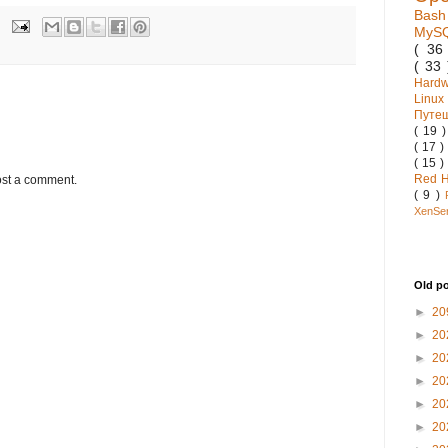
Bas
MyS
( 3
( 33
Hard
Linux
Путе
( 19 
( 17 )
( 15 )
Red 
ost a comment.
( 9 )
XenSe
Old p
►
20
►
20
►
20
►
20
►
20
►
20