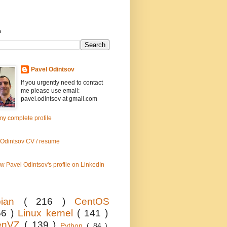
h
Pavel Odintsov
If you urgently need to contact
me please use email:
pavel.odintsov at gmail.com
y complete profile
 Odintsov CV / resume
bian
( 216 )
CentOS
56 )
Linux kernel
( 141 )
enVZ
( 139 )
Python
( 84 )