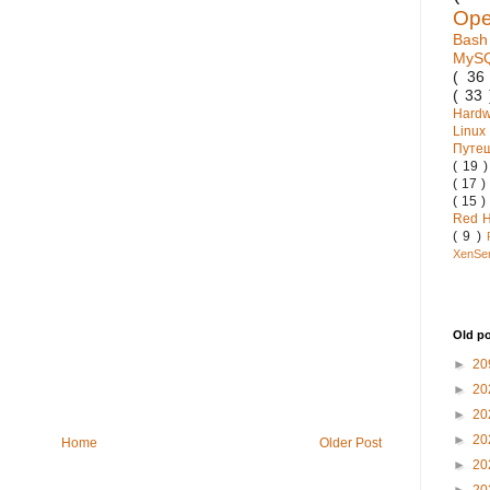
Op
Bas
MyS
( 3
( 33
Hard
Linux
Путе
( 19 
( 17 )
( 15 )
Red 
( 9 )
XenSe
Old p
►
20
►
20
►
20
►
20
Home
Older Post
►
20