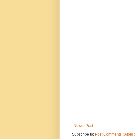
Newer Post
Subscribe to:
Post Comments ( Atom )