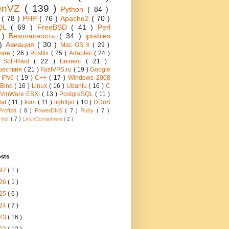
enVZ
( 139 )
Python
( 84 )
h
( 78 )
PHP
( 76 )
Apache2
( 70 )
QL
( 69 )
FreeBSD
( 41 )
Perl
6 )
Безопасность
( 34 )
iptables
 )
Авиация
( 30 )
Mac OS X
( 29 )
ware
( 26 )
Postfix
( 25 )
Adaptec
( 24 )
 Soft-Raid
( 22 )
Бизнес
( 21 )
шествия
( 21 )
FastVPS.ru
( 19 )
Google
)
IPv6
( 19 )
C++
( 17 )
Windows 2008
Bind
( 16 )
Linux
( 16 )
Ubuntu
( 16 )
C
VmWare ESXi
( 13 )
PostgreSQL
( 11 )
Hat
( 11 )
kvm
( 11 )
lighttpd
( 10 )
DDoS
Proftpd
( 8 )
PowerDNS
( 7 )
Ruby
( 7 )
rver
( 7 )
LinuxContainters
( 2 )
osts
97
( 1 )
26
( 1 )
25
( 6 )
24
( 7 )
23
( 16 )