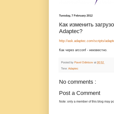
Tuesday, 7 February 2012
Как изменить загруз
Adaptec?
http://ask.adaptec.com/scripts/adap
Как через arcconf - неизвестно.
Posted by
Pavel Odintsov
at
00:52
Теги:
Adaptec
No comments :
Post a Comment
Note: only a member of this blog may p