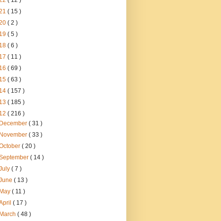
22
( 12 )
21
( 15 )
20
( 2 )
19
( 5 )
18
( 6 )
17
( 11 )
16
( 69 )
15
( 63 )
14
( 157 )
13
( 185 )
12
( 216 )
December
( 31 )
November
( 33 )
October
( 20 )
September
( 14 )
July
( 7 )
June
( 13 )
May
( 11 )
April
( 17 )
March
( 48 )