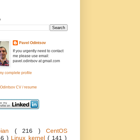
h
Pavel Odintsov
If you urgently need to contact
me please use email:
pavel.odintsov at gmail.com
y complete profile
 Odintsov CV / resume
bian
( 216 )
CentOS
56 )
Linux kernel
( 141 )