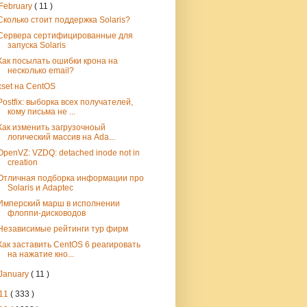
February
( 11 )
Сколько стоит поддержка Solaris?
Сервера сертифицированные для
запуска Solaris
Как посылать ошибки крона на
несколько email?
xset на CentOS
Postfix: выборка всех получателей,
кому письма не ...
Как изменить загрузочноый
логический массив на Ada...
OpenVZ: VZDQ: detached inode not in
creation
Отличная подборка информации про
Solaris и Adaptec
Имперский марш в исполнении
флоппи-дисководов
Независимые рейтинги тур фирм
Как заставить CentOS 6 реагировать
на нажатие кно...
January
( 11 )
11
( 333 )