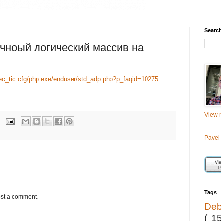
Searc
очноый логический массив на
tec_tic.cfg/php.exe/enduser/std_adp.php?p_faqid=10275
View m
Pavel
Tags
ost a comment.
De
( 1