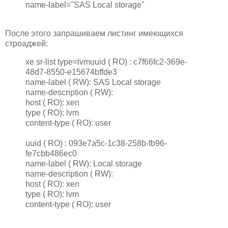
name-label="SAS Local storage"
После этого запрашиваем листинг имеющихся
строаджей:
xe sr-list type=lvmuuid ( RO) : c7f66fc2-369e-
48d7-8550-e15674bffde3
name-label ( RW): SAS Local storage
name-description ( RW):
host ( RO): xen
type ( RO): lvm
content-type ( RO): user
uuid ( RO) : 093e7a5c-1c38-258b-fb96-
fe7cbb486ec0
name-label ( RW): Local storage
name-description ( RW):
host ( RO): xen
type ( RO): lvm
content-type ( RO): user