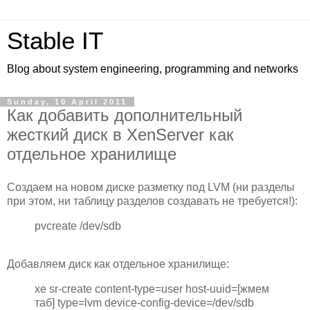
Stable IT
Blog about system engineering, programming and networks
Sunday, 10 April 2011
Как добавить дополнительный
жесткий диск в XenServer как
отдельное хранилище
Создаем на новом диске разметку под LVM (ни разделы
при этом, ни таблицу разделов создавать не требуется!):
pvcreate /dev/sdb
Добавляем диск как отдельное хранилище:
xe sr-create content-type=user host-uuid=[жмем
таб] type=lvm device-config-device=/dev/sdb