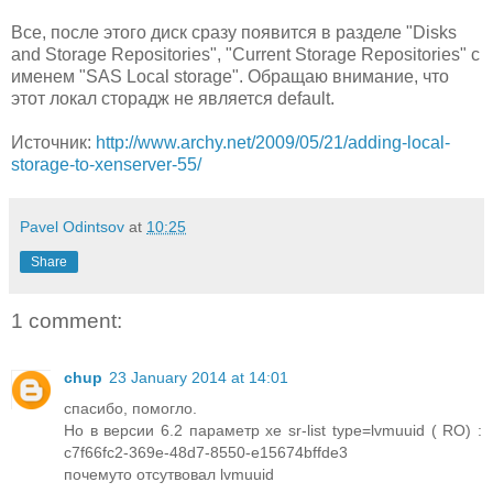
Все, после этого диск сразу появится в разделе "Disks
and Storage Repositories", "Current Storage Repositories" с
именем "SAS Local storage". Обращаю внимание, что
этот локал сторадж не является default.
Источник:
http://www.archy.net/2009/05/21/adding-local-
storage-to-xenserver-55/
Pavel Odintsov
at
10:25
Share
1 comment:
chup
23 January 2014 at 14:01
спасибо, помогло.
Но в версии 6.2 параметр xe sr-list type=lvmuuid ( RO) :
c7f66fc2-369e-48d7-8550-e15674bffde3
почемуто отсутвовал lvmuuid