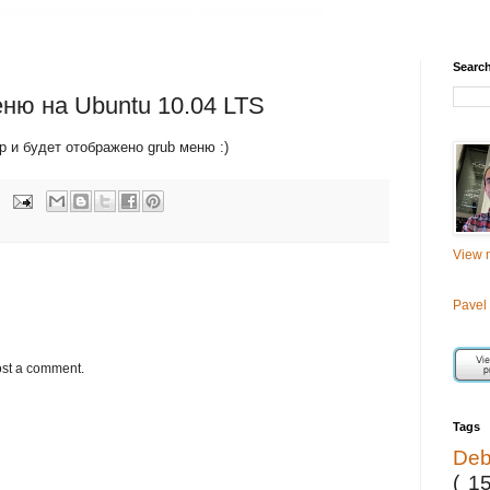
Searc
еню на Ubuntu 10.04 LTS
р и будет отображено grub меню :)
View m
Pavel
ost a comment.
Tags
De
( 1