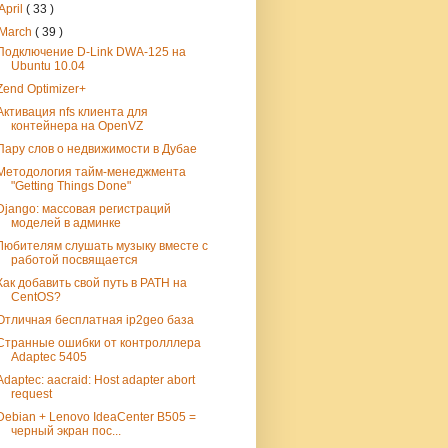
April
( 33 )
March
( 39 )
Подключение D-Link DWA-125 на
Ubuntu 10.04
Zend Optimizer+
Активация nfs клиента для
контейнера на OpenVZ
Пару слов о недвижимости в Дубае
Методология тайм-менеджмента
"Getting Things Done"
Django: массовая регистраций
моделей в админке
Любителям слушать музыку вместе с
работой посвящается
Как добавить свой путь в PATH на
CentOS?
Отличная бесплатная ip2geo база
Странные ошибки от контролллера
Adaptec 5405
Adaptec: aacraid: Host adapter abort
request
Debian + Lenovo IdeaCenter B505 =
черный экран пос...