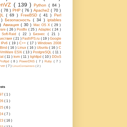
enVZ
( 139 )
Python
( 84 )
h
( 78 )
PHP
( 76 )
Apache2
( 70 )
QL
( 69 )
FreeBSD
( 41 )
Perl
6 )
Безопасность
( 34 )
iptables
 )
Авиация
( 30 )
Mac OS X
( 29 )
ware
( 26 )
Postfix
( 25 )
Adaptec
( 24 )
 Soft-Raid
( 22 )
Бизнес
( 21 )
шествия
( 21 )
FastVPS.ru
( 19 )
Google
)
IPv6
( 19 )
C++
( 17 )
Windows 2008
Bind
( 16 )
Linux
( 16 )
Ubuntu
( 16 )
C
VmWare ESXi
( 13 )
PostgreSQL
( 11 )
Hat
( 11 )
kvm
( 11 )
lighttpd
( 10 )
DDoS
Proftpd
( 8 )
PowerDNS
( 7 )
Ruby
( 7 )
rver
( 7 )
LinuxContainters
( 2 )
osts
97
( 1 )
26
( 1 )
25
( 6 )
24
( 7 )
23
( 16 )