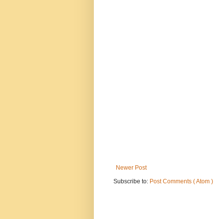
Newer Post
Subscribe to:
Post Comments ( Atom )