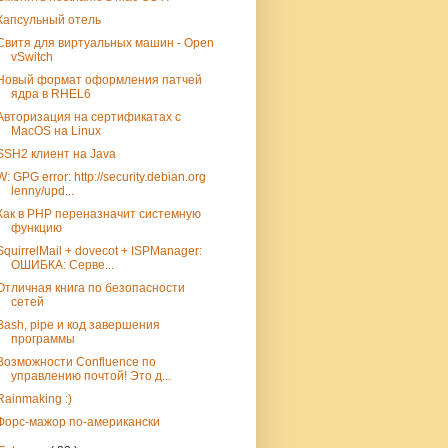
Капсульный отель
Свитя для виртуальных машин - Open
vSwitch
Новый формат оформления патчей
ядра в RHEL6
Авторизация на сертификатах с
MacOS на Linux
SSH2 клиент на Java
W: GPG error: http://security.debian.org
lenny/upd...
Как в PHP переназначит системную
функцию
SquirrelMail + dovecot + ISPManager:
ОШИБКА: Серве...
Отличная книга по безопасности
сетей
Bash, pipe и код завершения
программы
Возможности Confluence по
управлению почтой! Это д...
Rainmaking :)
Форс-мажор по-американски