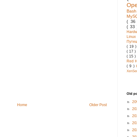
Op
Bas
MyS
( 3
( 33
Hard
Linux
Путе
( 19 
( 17 )
( 15 )
Red 
( 9 )
XenSe
Old p
►
20
Home
Older Post
►
20
►
20
►
20
►
20