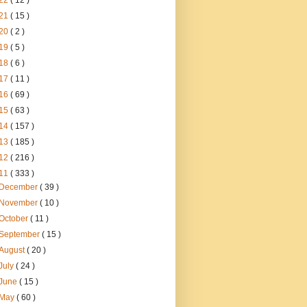
22
( 12 )
21
( 15 )
20
( 2 )
19
( 5 )
18
( 6 )
17
( 11 )
16
( 69 )
15
( 63 )
14
( 157 )
13
( 185 )
12
( 216 )
11
( 333 )
December
( 39 )
November
( 10 )
October
( 11 )
September
( 15 )
August
( 20 )
July
( 24 )
June
( 15 )
May
( 60 )