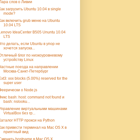
Пара слов о Ливии
Как загрузить Ubuntu 10.04 в single
mode?
Как включить grub меню на Ubuntu
10.04 LTS
Lenovo IdeaCenter B505 Ununtu 10.04
LTS
Что делать, если Ubuntu в упор не
хочется запуска...
Отличный блог по низкоуровневому
устройству Linux
Частные поезда на направлении
Москва-Санкт-Петербург
Ext3: xxx blocks (5.00%) reserved for the
super user
Феерически о Node.js
Фикс bash: host: command not found и
bash: nslooku...
Управление виртуальными машинами
VirtualBox без гр...
Каталог HTTP прокси на Python
Как привести терминал на Mac OS X в
приятный вид
Сменить hostname в Mac OS X