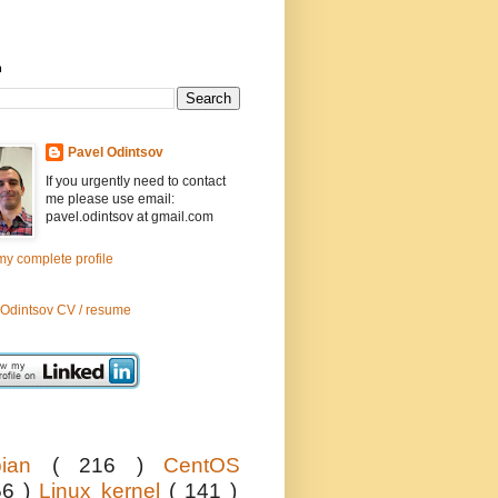
h
Pavel Odintsov
If you urgently need to contact
me please use email:
pavel.odintsov at gmail.com
y complete profile
 Odintsov CV / resume
bian
( 216 )
CentOS
56 )
Linux kernel
( 141 )