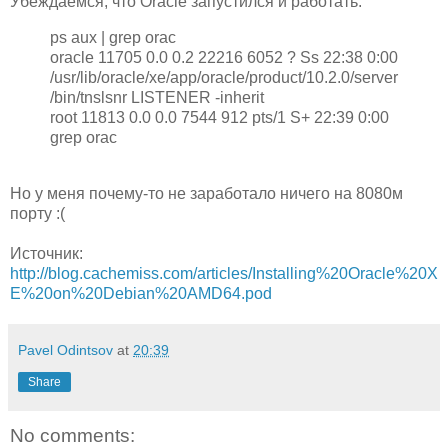
Убеждаемся, что Oracle запустился и работать:
ps aux | grep orac
oracle 11705 0.0 0.2 22216 6052 ? Ss 22:38 0:00
/usr/lib/oracle/xe/app/oracle/product/10.2.0/server
/bin/tnslsnr LISTENER -inherit
root 11813 0.0 0.0 7544 912 pts/1 S+ 22:39 0:00
grep orac
Но у меня почему-то не заработало ничего на 8080м
порту :(
Источник:
http://blog.cachemiss.com/articles/Installing%20Oracle%20X
E%20on%20Debian%20AMD64.pod
Pavel Odintsov
at
20:39
Share
No comments: