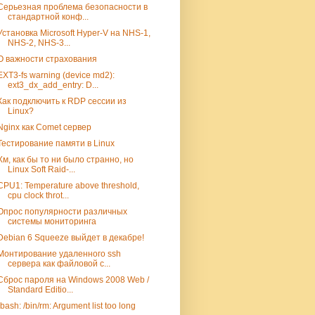
Серьезная проблема безопасности в
стандартной конф...
Установка Microsoft Hyper-V на NHS-1,
NHS-2, NHS-3...
О важности страхования
EXT3-fs warning (device md2):
ext3_dx_add_entry: D...
Как подключить к RDP сессии из
Linux?
Nginx как Comet сервер
Тестирование памяти в Linux
Хм, как бы то ни было странно, но
Linux Soft Raid-...
CPU1: Temperature above threshold,
cpu clock throt...
Опрос популярности различных
системы мониторинга
Debian 6 Squeeze выйдет в декабре!
Монтирование удаленного ssh
сервера как файловой с...
Сброс пароля на Windows 2008 Web /
Standard Editio...
-bash: /bin/rm: Argument list too long