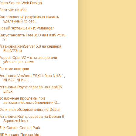
Open Source Web Design
Порт vim на Mac
Как полностью рекурсивно скачать
удаленный ftp сер...
Новый экстеншен к ISPManager
Как установить FreeBSD на FastVPS.ru
?
Установка XenServer 5.0 на сервера
FastVPS.ru
Puppet, OpenVZ + отстающее или
убегающее время
По теме пожаров
Установка VmWare ESXi 4.0 на NHS-1,
NHS-2, NHS-3, ...
Установка Rsync сервера на CentOS
Linux
Возможные проблемы при
автоматическом обновлении O...
Отличная обзорная книга по Debian
Установка Rsync сервера на Debian 6
Squeeze Linux ...
Ritz-Carlton Central Park
ISPManager:При cookie-