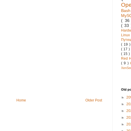
Op
Bas
MyS
( 3
( 33
Hard
Linux
Путе
( 19 
( 17 )
( 15 )
Red 
( 9 )
XenSe
Old p
►
20
Home
Older Post
►
20
►
20
►
20
►
20