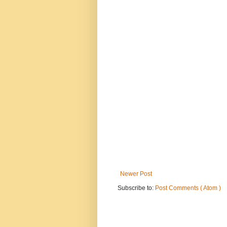
Newer Post
Subscribe to:
Post Comments ( Atom )