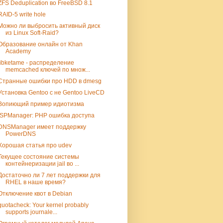
ZFS Deduplication во FreeBSD 8.1
RAID-5 write hole
Можно ли выбросить активный диск
из Linux Soft-Raid?
Образование онлайн от Khan
Academy
libketame - распределение
memcached ключей по множ...
Странные ошибки про HDD в dmesg
Установка Gentoo c не Gentoo LiveCD
Вопиющий пример идиотизма
ISPManager: PHP ошибка доступа
DNSManager имеет поддержку
PowerDNS
Хорошая статья про udev
Текущее состояние системы
контейнеризации jail во ...
Достаточно ли 7 лет поддержки для
RHEL в наше время?
Отключение квот в Debian
quotacheck: Your kernel probably
supports journale...