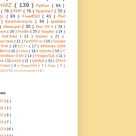
enVZ
( 139 )
Python
( 84 )
h
( 78 )
PHP
( 76 )
Apache2
( 70 )
QL
( 69 )
FreeBSD
( 41 )
Perl
6 )
Безопасность
( 34 )
iptables
 )
Авиация
( 30 )
Mac OS X
( 29 )
ware
( 26 )
Postfix
( 25 )
Adaptec
( 24 )
 Soft-Raid
( 22 )
Бизнес
( 21 )
шествия
( 21 )
FastVPS.ru
( 19 )
Google
)
IPv6
( 19 )
C++
( 17 )
Windows 2008
Bind
( 16 )
Linux
( 16 )
Ubuntu
( 16 )
C
VmWare ESXi
( 13 )
PostgreSQL
( 11 )
Hat
( 11 )
kvm
( 11 )
lighttpd
( 10 )
DDoS
Proftpd
( 8 )
PowerDNS
( 7 )
Ruby
( 7 )
rver
( 7 )
LinuxContainters
( 2 )
osts
97
( 1 )
26
( 1 )
25
( 6 )
24
( 7 )
23
( 16 )