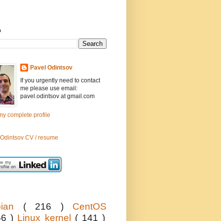
h
Pavel Odintsov
If you urgently need to contact
me please use email:
pavel.odintsov at gmail.com
y complete profile
 Odintsov CV / resume
bian
( 216 )
CentOS
56 )
Linux kernel
( 141 )