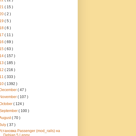
22
( 12 )
21
( 15 )
20
( 2 )
19
( 5 )
18
( 6 )
17
( 11 )
16
( 69 )
15
( 63 )
14
( 157 )
13
( 185 )
12
( 216 )
11
( 333 )
10
( 1392 )
December
( 47 )
November
( 107 )
October
( 124 )
September
( 100 )
August
( 70 )
July
( 37 )
Установка Passenger (mod_rails) на
Debian 5 Lenny