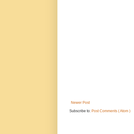
Newer Post
Subscribe to:
Post Comments ( Atom )