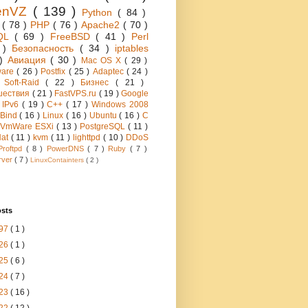
enVZ
( 139 )
Python
( 84 )
h
( 78 )
PHP
( 76 )
Apache2
( 70 )
QL
( 69 )
FreeBSD
( 41 )
Perl
6 )
Безопасность
( 34 )
iptables
 )
Авиация
( 30 )
Mac OS X
( 29 )
ware
( 26 )
Postfix
( 25 )
Adaptec
( 24 )
 Soft-Raid
( 22 )
Бизнес
( 21 )
шествия
( 21 )
FastVPS.ru
( 19 )
Google
)
IPv6
( 19 )
C++
( 17 )
Windows 2008
Bind
( 16 )
Linux
( 16 )
Ubuntu
( 16 )
C
VmWare ESXi
( 13 )
PostgreSQL
( 11 )
Hat
( 11 )
kvm
( 11 )
lighttpd
( 10 )
DDoS
Proftpd
( 8 )
PowerDNS
( 7 )
Ruby
( 7 )
rver
( 7 )
LinuxContainters
( 2 )
osts
97
( 1 )
26
( 1 )
25
( 6 )
24
( 7 )
23
( 16 )