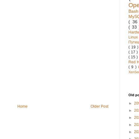
Op
Bas
MyS
( 3
( 33
Hard
Linux
Путе
( 19 
( 17 )
( 15 )
Red 
( 9 )
XenSe
Old p
►
20
Home
Older Post
►
20
►
20
►
20
►
20