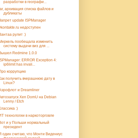
разработки в географи...
tar, архивация списка файлов и
дубликаты
Запрет update ISPManager
vkontakte.ru недоступен
Вантаа рулит :)
Меркель пообещала изменить
систему выдачи виз для ...
Вышел Redmine 1.0.0
ISPManager: ERROR Exception 4:
ip6limit has invali...
Про коррупцию
Как получить вчерашнюю дату в
Linux?
Аэрофлот и Dreamliner
Автозапуск Xen DomU на Debian
Lenny / Etch
Классика :)
ИТ технологии в наркоторговле
Вот и у Польши нормальный
президент
Я один считаю, что Монти Видениус