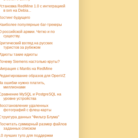
Установка RedMine 1.0 с интеграцией
в svn на Debia...
Хостинг будущего
Наиболее популярные баг-трекеры
О российской армии. Четко и по
существу.
Критический взгляд на русских
туристов за рубежом
Идиоты такие идиоты
Почему Siemens настолько круты?
Миграция с Mantis на RedMine
Редактирование образов для OpenVZ
За ошибки нужно платить,
миллионами
Сравнение MySQL и PostgreSQL на
уровне устройства
Восстановление удаленных
фотографий с флеш-карты
Структура данных "Фильтр Блума"
Посчитать суммарный размер файлов
заданных списком
10 лучших тулз для поддержки