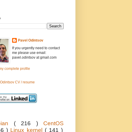
h
Pavel Odintsov
If you urgently need to contact
me please use email:
pavel.odintsov at gmail.com
y complete profile
 Odintsov CV / resume
bian
( 216 )
CentOS
56 )
Linux kernel
( 141 )