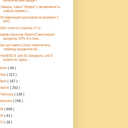
феерический мудак?
Самара, такси "Лидер" с возможность
заказа прямо с...
Оптимизация расходов на роуминг с
МТС
Хейт-спич в сторону s7.ru
Каким образом OpenVZ монтирует
разделы VPS что они...
Как заставить Linux перечитать
таблицу разделов бе...
FreeBSD 8: pid 63 (swapon), uid 0:
exited on signa...
June
( 40 )
May
( 112 )
April
( 167 )
March
( 202 )
February
( 138 )
January
( 248 )
09
( 606 )
08
( 43 )
07
( 36 )