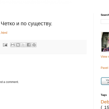
Searc
Четко и по существу.
5.html
View m
Pavel
ost a comment.
Tags
De
( 1