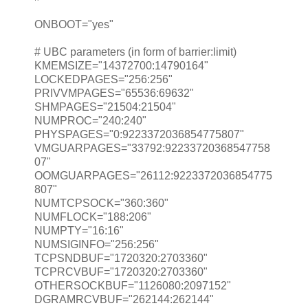
ONBOOT="yes"
# UBC parameters (in form of barrier:limit)
KMEMSIZE="14372700:14790164"
LOCKEDPAGES="256:256"
PRIVVMPAGES="65536:69632"
SHMPAGES="21504:21504"
NUMPROC="240:240"
PHYSPAGES="0:9223372036854775807"
VMGUARPAGES="33792:92233720368547758
07"
OOMGUARPAGES="26112:9223372036854775
807"
NUMTCPSOCK="360:360"
NUMFLOCK="188:206"
NUMPTY="16:16"
NUMSIGINFO="256:256"
TCPSNDBUF="1720320:2703360"
TCPRCVBUF="1720320:2703360"
OTHERSOCKBUF="1126080:2097152"
DGRAMRCVBUF="262144:262144"