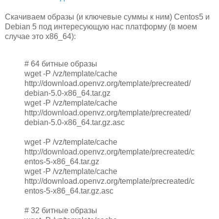
Скачиваем образы (и ключевые суммы к ним) Centos5 и
Debian 5 под интересующую нас платформу (в моем
случае это x86_64):
# 64 битные образы
wget -P /vz/template/cache
http://download.openvz.org/template/precreated/
debian-5.0-x86_64.tar.gz
wget -P /vz/template/cache
http://download.openvz.org/template/precreated/
debian-5.0-x86_64.tar.gz.asc
wget -P /vz/template/cache
http://download.openvz.org/template/precreated/c
entos-5-x86_64.tar.gz
wget -P /vz/template/cache
http://download.openvz.org/template/precreated/c
entos-5-x86_64.tar.gz.asc
# 32 битные образы