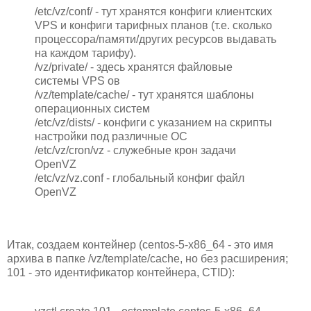
/etc/vz/conf/ - тут хранятся конфиги клиентских
VPS и конфиги тарифных планов (т.е. сколько
процессора/памяти/других ресурсов выдавать
на каждом тарифу).
/vz/private/ - здесь хранятся файловые
системы VPS ов
/vz/template/cache/ - тут хранятся шаблоны
операционных систем
/etc/vz/dists/ - конфиги с указанием на скрипты
настройки под различные ОС
/etc/vz/cron/vz - служебные крон задачи
OpenVZ
/etc/vz/vz.conf - глобальный конфиг файл
OpenVZ
Итак, создаем контейнер (centos-5-x86_64 - это имя
архива в папке /vz/template/cache, но без расширения;
101 - это идентификатор контейнера, CTID):