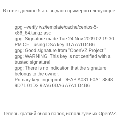
В ответ должно быть выдано примерно следующее:
gpg --verify /vz/template/cache/centos-5-
x86_64.tar.gz.asc
gpg: Signature made Tue 24 Nov 2009 02:19:30
PM CET using DSA key ID A7A1D4B6
gpg: Good signature from "OpenVZ Project
"
gpg: WARNING: This key is not certified with a
trusted signature!
gpg: There is no indication that the signature
belongs to the owner.
Primary key fingerprint: DEAB A031 F0A1 8848
9D71 01D2 92A6 0DA6 A7A1 D4B6
Теперь краткий обзор папок, используемых OpenVZ.