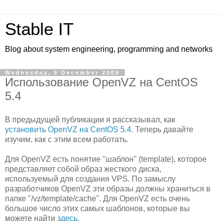
Stable IT
Blog about system engineering, programming and networks
Wednesday, 9 December 2009
Использование OpenVZ на CentOS
5.4
В предыдущей публикации я рассказывал, как
установить OpenVZ на CentOS 5.4
. Теперь давайте
изучим, как с этим всем работать.
Для OpenVZ есть понятие "шаблон" (template), которое
представляет собой образ жесткого диска,
используемый для создания VPS. По замыслу
разработчиков OpenVZ эти образы должны храниться в
папке "/vz/template/cache". Для OpenVZ есть очень
большое число этих самых шаблонов, которые вы
можете найти
здесь
.