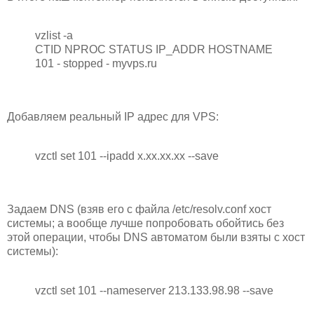
vzlist -a
CTID NPROC STATUS IP_ADDR HOSTNAME
101 - stopped - myvps.ru
Добавляем реальный IP адрес для VPS:
vzctl set 101 --ipadd x.xx.xx.xx --save
Задаем DNS (взяв его с файла /etc/resolv.conf хост
системы; а вообще лучше попробовать обойтись без
этой операции, чтобы DNS автоматом были взяты с хост
системы):
vzctl set 101 --nameserver 213.133.98.98 --save