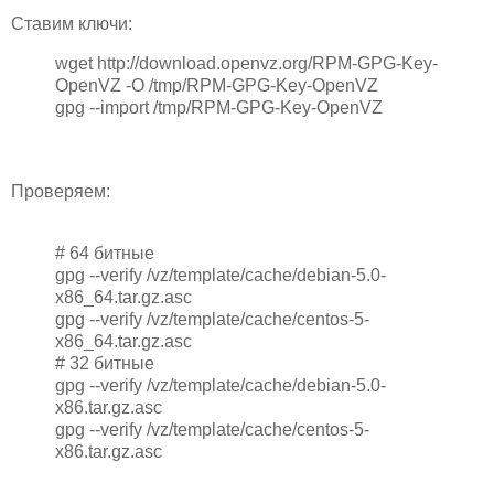
Ставим ключи:
wget http://download.openvz.org/RPM-GPG-Key-
OpenVZ -O /tmp/RPM-GPG-Key-OpenVZ
gpg --import /tmp/RPM-GPG-Key-OpenVZ
Проверяем:
# 64 битные
gpg --verify /vz/template/cache/debian-5.0-
x86_64.tar.gz.asc
gpg --verify /vz/template/cache/centos-5-
x86_64.tar.gz.asc
# 32 битные
gpg --verify /vz/template/cache/debian-5.0-
x86.tar.gz.asc
gpg --verify /vz/template/cache/centos-5-
x86.tar.gz.asc