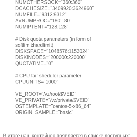
NUMOTHERSOCK="360:360"
DCACHESIZE="3409920:3624960"
NUMFILE="9312:9312"
AVNUMPROC="180:180"
NUMIPTENT="128:128"
# Disk quota parameters (in form of
softlimit:hardlimit)
DISKSPACE="1048576:1153024"
DISKINODES="200000:220000"
QUOTATIME="0"
# CPU fair sheduler parameter
CPUUNITS="1000"
VE_ROOT="/vz/root/$VEID"
VE_PRIVATE="/vz/private/$VEID"
OSTEMPLATE="centos-5-x86_64"
ORIGIN_SAMPLE="basic"
В итоге наш контейнер появляется в списке доступных: