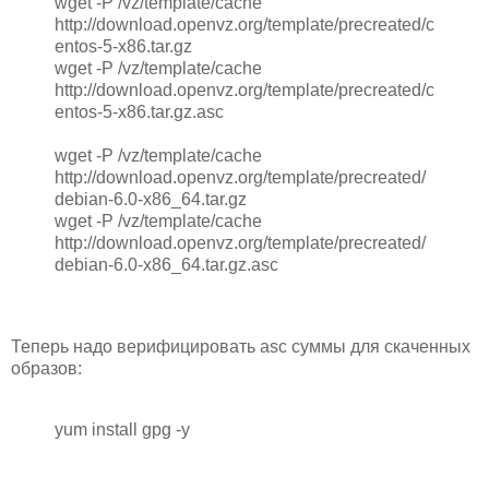
wget -P /vz/template/cache
http://download.openvz.org/template/precreated/c
entos-5-x86.tar.gz
wget -P /vz/template/cache
http://download.openvz.org/template/precreated/c
entos-5-x86.tar.gz.asc
wget -P /vz/template/cache
http://download.openvz.org/template/precreated/
debian-6.0-x86_64.tar.gz
wget -P /vz/template/cache
http://download.openvz.org/template/precreated/
debian-6.0-x86_64.tar.gz.asc
Теперь надо верифицировать asc суммы для скаченных
образов:
yum install gpg -y