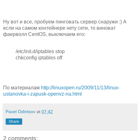
Ну вот и все, пробуем пинговать сервер снаружи :) А
если на самом контейнере нету сети, то виноват
фаерволл CentOS, выключаем его:
/etc/init.d/iptables stop
chkconfig iptables off
По материалам
http://linuxopen.ru/2009/11/13/linux-
ustanovka-i-zapusk-openvz-na.html
Pavel Odintsov
at
07:42
Share
2 comments: