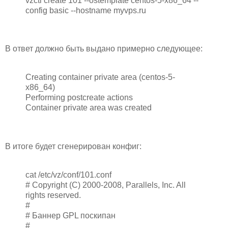
vzctl create 101 --ostemplate centos-5-x86_64 --
config basic --hostname myvps.ru
В ответ должно быть выдано примерно следующее:
Creating container private area (centos-5-
x86_64)
Performing postcreate actions
Container private area was created
В итоге будет сгенерирован конфиг:
cat /etc/vz/conf/101.conf
# Copyright (C) 2000-2008, Parallels, Inc. All
rights reserved.
#
# Баннер GPL поскипан
#