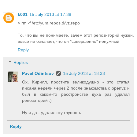
k001
15 July 2013 at 17:38
> rm -f /etc/yum.repos.d/vz.repo
То, что вы не понимаете, зачем этот репозиторий нужен,
вовсе не означает, что он "совершенно" ненужный
Reply
Replies
Pavel Odintsov
15 July 2013 at 18:33
Ох, Кирилл, простите великодушно - это статья
писана недели через 2 после знакомства с openvz и
был в каком-то расстройстве духа раз удалил
репозиторий :)
Ну и да - удалил эту глупость.
Reply