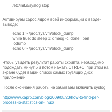
/etc/init.d/syslog stop
Активируем сброс ядром всей информации о вводе-
выводе:
echo 1 > /proc/sys/vm/block_dump
while true; do sleep 1; dmesg -c; done | perl
iodump
echo 0 > /proc/sys/vm/block_dump
Чтобы увидеть результат работы скрипта, необходимо
подождать минут 5 и потом нажать CTRL+C, при этом на
экране будет вадан список самых грузящих диск
приложений.
После окончания работы не забываем включить syslog.
http://www.xaprb.com/blog/2009/08/23/how-to-find-per-
process-io-statistics-on-linux/