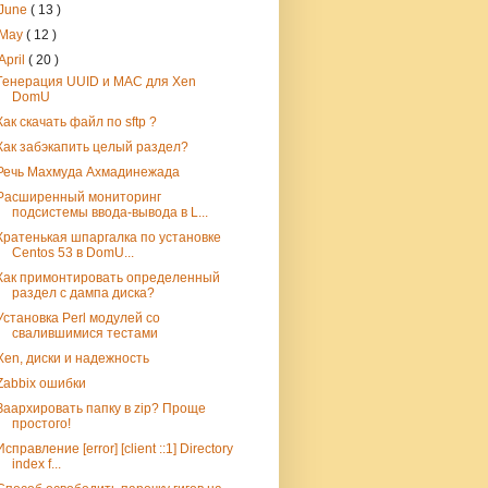
June
( 13 )
May
( 12 )
April
( 20 )
Генерация UUID и MAC для Xen
DomU
Как скачать файл по sftp ?
Как забэкапить целый раздел?
Речь Махмуда Ахмадинежада
Расширенный мониторинг
подсистемы ввода-вывода в L...
Кратенькая шпаргалка по установке
Centos 53 в DomU...
Как примонтировать определенный
раздел с дампа диска?
Установка Perl модулей со
свалившимися тестами
Xen, диски и надежность
Zabbix ошибки
Заархировать папку в zip? Проще
простого!
Исправление [error] [client ::1] Directory
index f...