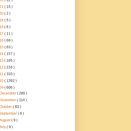
22
( 12 )
21
( 15 )
20
( 2 )
19
( 5 )
18
( 6 )
17
( 11 )
16
( 69 )
15
( 63 )
14
( 157 )
13
( 185 )
12
( 216 )
11
( 333 )
10
( 1392 )
09
( 606 )
December
( 280 )
November
( 114 )
October
( 83 )
September
( 8 )
August
( 9 )
July
( 9 )