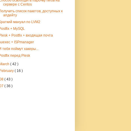
Способ освободить парочку гигов на
сервере с Centos
Получить список пакетов, доступных к
апдейту
Краткий мануал по LVM2
Postfix + MySQL
Plesk + Postfix + входящая почта
suexec + ISPmanager
И тебя поймут хакеры...
Postfix перед Plesk
March
( 42 )
February
( 16 )
08
( 43 )
07
( 36 )