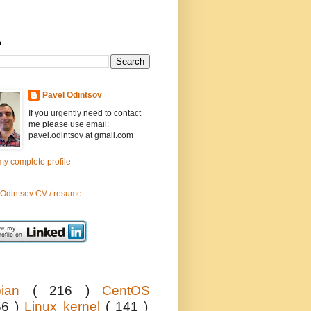
h
Pavel Odintsov
If you urgently need to contact
me please use email:
pavel.odintsov at gmail.com
y complete profile
 Odintsov CV / resume
bian
( 216 )
CentOS
56 )
Linux kernel
( 141 )