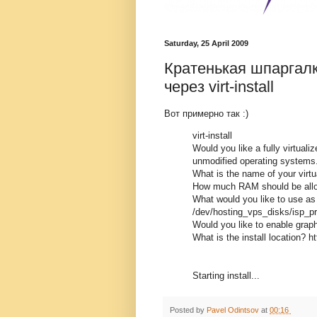
Saturday, 25 April 2009
Кратенькая шпаргалк
через virt-install
Вот примерно так :)
virt-install
Would you like a fully virtuali
unmodified operating systems
What is the name of your virt
How much RAM should be allo
What would you like to use as t
/dev/hosting_vps_disks/isp_p
Would you like to enable graph
What is the install location? h
Starting install...
Posted by
Pavel Odintsov
at
00:16