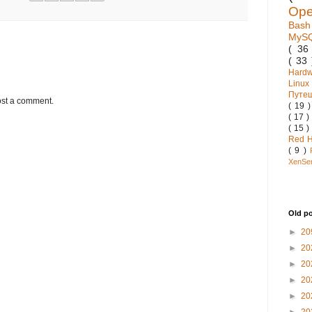
Op
Bas
MyS
( 3
( 33
Hard
Linux
Путе
ost a comment.
( 19 
( 17 )
( 15 )
Red 
( 9 )
XenSe
Old p
►
20
►
20
►
20
►
20
►
20