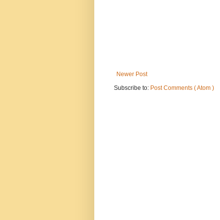
Newer Post
Subscribe to:
Post Comments ( Atom )