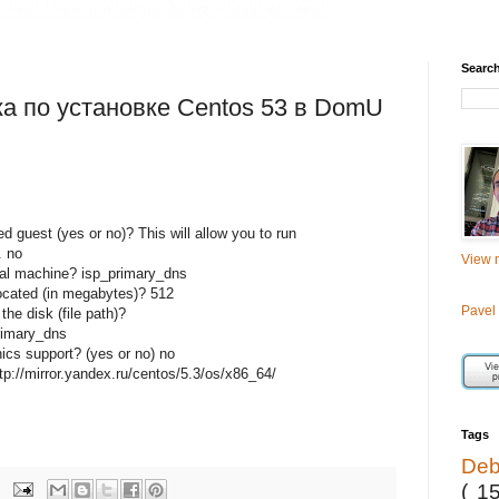
Searc
а по установке Centos 53 в DomU
zed guest (yes or no)? This will allow you to run
. no
View m
ual machine? isp_primary_dns
cated (in megabytes)? 512
Pavel
he disk (file path)?
rimary_dns
ics support? (yes or no) no
ttp://mirror.yandex.ru/centos/5.3/os/x86_64/
Tags
De
( 1