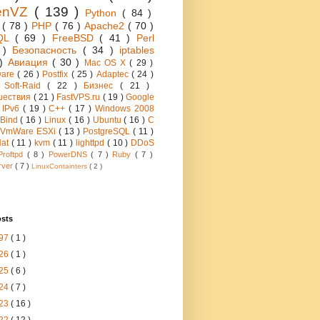
enVZ
( 139 )
Python
( 84 )
h
( 78 )
PHP
( 76 )
Apache2
( 70 )
QL
( 69 )
FreeBSD
( 41 )
Perl
6 )
Безопасность
( 34 )
iptables
 )
Авиация
( 30 )
Mac OS X
( 29 )
ware
( 26 )
Postfix
( 25 )
Adaptec
( 24 )
 Soft-Raid
( 22 )
Бизнес
( 21 )
шествия
( 21 )
FastVPS.ru
( 19 )
Google
)
IPv6
( 19 )
C++
( 17 )
Windows 2008
Bind
( 16 )
Linux
( 16 )
Ubuntu
( 16 )
C
VmWare ESXi
( 13 )
PostgreSQL
( 11 )
Hat
( 11 )
kvm
( 11 )
lighttpd
( 10 )
DDoS
Proftpd
( 8 )
PowerDNS
( 7 )
Ruby
( 7 )
rver
( 7 )
LinuxContainters
( 2 )
osts
97
( 1 )
26
( 1 )
25
( 6 )
24
( 7 )
23
( 16 )